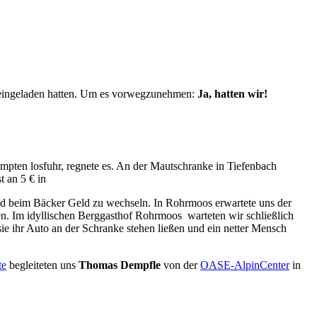
 eingeladen hatten. Um es vorwegzunehmen:
Ja, hatten wir!
empten losfuhr, regnete es. An der Mautschranke in Tiefenbach
t an 5 € in
und beim Bäcker Geld zu wechseln. In Rohrmoos erwartete uns der
en. Im idyllischen Berggasthof Rohrmoos warteten wir schließlich
sie ihr Auto an der Schranke stehen ließen und ein netter Mensch
te
begleiteten uns
Thomas
Dempfle
von der
OASE-AlpinCenter
in