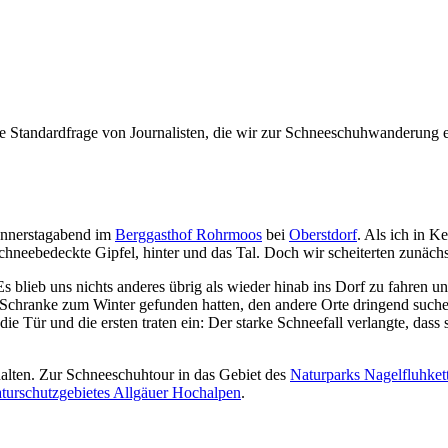
e Standardfrage von Journalisten, die wir zur Schneeschuhwanderung
Donnerstagabend im
Berggasthof Rohrmoos
bei
Oberstdorf
. Als ich in K
chneebedeckte Gipfel, hinter und das Tal. Doch wir scheiterten zunächs
 blieb uns nichts anderes übrig als wieder hinab ins Dorf zu fahren 
e Schranke zum Winter gefunden hatten, den andere Orte dringend such
e Tür und die ersten traten ein: Der starke Schneefall verlangte, dass 
alten. Zur Schneeschuhtour in das Gebiet des
Naturparks Nagelfluhket
turschutzgebietes Allgäuer Hochalpen
.