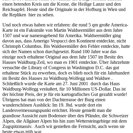
einen betenden Kreis um die Krone, die Heilige Lanze und den
Reichsapfel. Heute sind die Originale in der Hofburg in Wien und
die Repliken hier zu sehen.
Und noch etwas haben wir erfahren: die rund 5 qm große America-
Karte ist ein Faksimile von Martin Waldseemüller aus dem Jahre
1507 und war namensgebend für Amerika. Waldseemüller ging
davon aus, dass Amerigo Vespucci den Kontinent entdeckte, nicht
Christoph Columbus. Bis Waldseemüller den Fehler entdeckte, hatte
sich der Namen schon durchgesetzt. Rund 100 Jahre war das
einzige noch erhaltene Original aus dem Jahr 1507 im Besitz des
Hauses Waldburg-Zeil, wo man es 1901 entdeckte. Über Jahrzehnte
versuchte die Library of Congress in Washington D.C. das gut
erhaltene Stück zu erwerben, doch es blieb noch für ein Jahrhundert
im Besitz des Hauses zu Waldburg-Wolfegg und Waldsee .
Schließlich wurde die Karte am 27. Juni 2001 durch das Haus
Waldburg-Wolfegg veräußert, für 10 Millionen US-Dollar. Das ist
der höchste Preis, der je für ein kartografisches Gut gezahlt wurde!
Übrigens hat man von der Dachterrasse der Burg einen
wunderschönen Ausblick: Im 19. Jhd. wurde dort ein
Landesvermessungspunkt errichtet. Heute genießt man die
grandiose Aussicht zum Bodensee über den Pfänder, die Schweizer
Alpen, die Allgäuer Alpen bis hin zum Wettersteingebirge mit dem
Zugspitzmassiv. Auch wir genießen die Fernsicht, auch wenn sie
heute etwas trüb war.