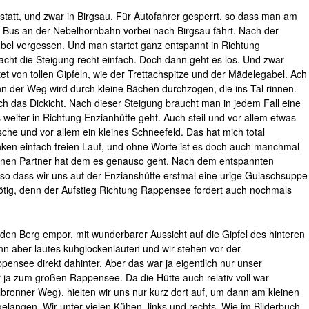
tal statt, und zwar in Birgsau. Für Autofahrer gesperrt, so dass man am
m Bus an der Nebelhornbahn vorbei nach Birgsau fährt. Nach der
bel vergessen. Und man startet ganz entspannt in Richtung
cht die Steigung recht einfach. Doch dann geht es los. Und zwar
tet von tollen Gipfeln, wie der Trettachspitze und der Mädelegabel. Ach
nn der Weg wird durch kleine Bächen durchzogen, die ins Tal rinnen.
das Dickicht. Nach dieser Steigung braucht man in jedem Fall eine
 weiter in Richtung Enzianhütte geht. Auch steil und vor allem etwas
sche und vor allem ein kleines Schneefeld. Das hat mich total
nken einfach freien Lauf, und ohne Worte ist es doch auch manchmal
inen Partner hat dem es genauso geht. Nach dem entspannten
 so dass wir uns auf der Enzianshütte erstmal eine urige Gulaschsuppe
nötig, denn der Aufstieg Richtung Rappensee fordert auch nochmals
den Berg empor, mit wunderbarer Aussicht auf die Gipfel des hinteren
 aber lautes kuhglockenläuten und wir stehen vor der
nsee direkt dahinter. Aber das war ja eigentlich nur unser
ir ja zum großen Rappensee. Da die Hütte auch relativ voll war
bronner Weg), hielten wir uns nur kurz dort auf, um dann am kleinen
angen. Wir unter vielen Kühen, links und rechts. Wie im Bilderbuch.