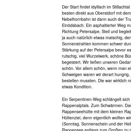
Der Start findet idyllisch im Stillach
besten direkt aus Oberstdorf mit de
Nebelhornbahn ist dann auch der Tru
Einödsbach. Ein asphaltierter Weg ma
Richtung Petersalpe. Steil und beglei
ja auch natürlich etwas matschig, de
Sonnenstrahlen kommen schwer durch 
Stärkung auf der Petersalpe bevor es
rutschig, viel Wurzelwerk, schöne Bü
begeistert. Wir ließen unseren Geda
schön. Vor allem schön, wenn man e
Schweigen waren wir derart hungrig,
bestellen mussten. Die war wirklich 
etwas Kondition.
Ein Serpentinen-Weg schlängelt sich 
Rappenalptals. Zum Schwärmen. Dann
Rappenseehütte mit dem kleinen Rappe
Hüttenziel, denn eigentlich wollten w
(Sonntag, Sonnenschein und der Heil
Rappensee entlang zum Großen zu gel