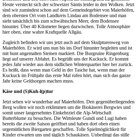
Heute versteckt sich der schweizer Säntis leider in den Wolken. Jetzt
sind wir zumindest schon auf dem Gemeindegebiet von Maierhöfen,
dem obersten Ort vom Landkreis Lindau am Bodensee und man
sieht tatsächlich bis zum schwäbischen Meer, dem Bodensee
hinunter. Über 40 Kilometer liegen dazwischen. Tolle Atmosphäre
hier oben, eine wahre Kraftquelle Allgäu.
Zugleich befinden wir uns jetzt auch auf dem Skulpturenweg von
Maierhöfen. Er wird uns nun bis ins Dorf hinunter begleiten und ist
mit bunt angemalten Steinen markiert. Die Burgruine Ringenburg
liegt auf unserer Abfahrt. Es begrüßt uns der Kuckuck. Er kommt
jedes Jahr wieder aus dem südlichen Winterquartier hier her zurück.
Es heißt, dass wenn man Geld in der Tasche hat, wenn man der
Kuckuck im Frühjahr das erste Mal rufen hört, man sich das ganze
Jahr keine Geldsorgen machen muss.
Käse und (S)Kuh-l(p)tur
Jetzt sehen wir wunderbar auf Maierhöfen. Den gegenüberliegenden
Berg wollen wir noch erklimmen um die Biokäserei Bergwies und
somit unser langersehntes Einkehrziel die Alp-Wirtschaft
Butterblume zu besuchen. Die Wirtsleute Gundi und Lugi haben
bereits die zweite Saison geöffnet und haben dort oben einen
urgemütlichen Biergarten geschaffen. Tolle Spielmöglichkeit für
Kinder erwarten uns und täglich Schaukäsen. Unbedingt das stille