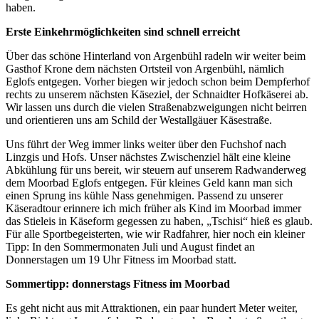
haben.
Erste Einkehrmöglichkeiten sind schnell erreicht
Über das schöne Hinterland von Argenbühl radeln wir weiter beim
Gasthof Krone dem nächsten Ortsteil von Argenbühl, nämlich
Eglofs entgegen. Vorher biegen wir jedoch schon beim Dempferhof
rechts zu unserem nächsten Käseziel, der Schnaidter Hofkäserei ab.
Wir lassen uns durch die vielen Straßenabzweigungen nicht beirren
und orientieren uns am Schild der Westallgäuer Käsestraße.
Uns führt der Weg immer links weiter über den Fuchshof nach
Linzgis und Hofs. Unser nächstes Zwischenziel hält eine kleine
Abkühlung für uns bereit, wir steuern auf unserem Radwanderweg
dem Moorbad Eglofs entgegen. Für kleines Geld kann man sich
einen Sprung ins kühle Nass genehmigen. Passend zu unserer
Käseradtour erinnere ich mich früher als Kind im Moorbad immer
das Stieleis in Käseform gegessen zu haben, „Tschisi“ hieß es glaub.
Für alle Sportbegeisterten, wie wir Radfahrer, hier noch ein kleiner
Tipp: In den Sommermonaten Juli und August findet an
Donnerstagen um 19 Uhr Fitness im Moorbad statt.
Sommertipp: donnerstags Fitness im Moorbad
Es geht nicht aus mit Attraktionen, ein paar hundert Meter weiter,