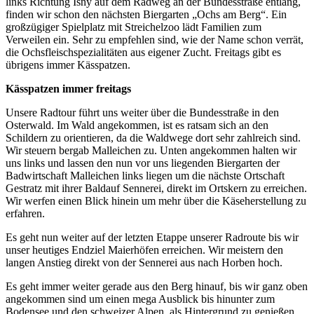
links Richtung Isny auf dem Radweg an der Bundesstraße entlang,
finden wir schon den nächsten Biergarten „Ochs am Berg“. Ein
großzügiger Spielplatz mit Streichelzoo lädt Familien zum
Verweilen ein. Sehr zu empfehlen sind, wie der Name schon verrät,
die Ochsfleischspezialitäten aus eigener Zucht. Freitags gibt es
übrigens immer Kässpatzen.
Kässpatzen immer freitags
Unsere Radtour führt uns weiter über die Bundesstraße in den
Osterwald. Im Wald angekommen, ist es ratsam sich an den
Schildern zu orientieren, da die Waldwege dort sehr zahlreich sind.
Wir steuern bergab Malleichen zu. Unten angekommen halten wir
uns links und lassen den nun vor uns liegenden Biergarten der
Badwirtschaft Malleichen links liegen um die nächste Ortschaft
Gestratz mit ihrer Baldauf Sennerei, direkt im Ortskern zu erreichen.
Wir werfen einen Blick hinein um mehr über die Käseherstellung zu
erfahren.
Es geht nun weiter auf der letzten Etappe unserer Radroute bis wir
unser heutiges Endziel Maierhöfen erreichen. Wir meistern den
langen Anstieg direkt von der Sennerei aus nach Horben hoch.
Es geht immer weiter gerade aus den Berg hinauf, bis wir ganz oben
angekommen sind um einen mega Ausblick bis hinunter zum
Bodensee und den schweizer Alpen, als Hintergrund zu genießen.