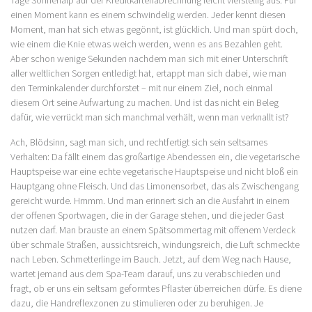
Tage Sonnenalp auf der Kreditkartenabrechnung leicht vierstellig aus. Für
einen Moment kann es einem schwindelig werden. Jeder kennt diesen
Moment, man hat sich etwas gegönnt, ist glücklich. Und man spürt doch,
wie einem die Knie etwas weich werden, wenn es ans Bezahlen geht.
Aber schon wenige Sekunden nachdem man sich mit einer Unterschrift
aller weltlichen Sorgen entledigt hat, ertappt man sich dabei, wie man
den Terminkalender durchforstet – mit nur einem Ziel, noch einmal
diesem Ort seine Aufwartung zu machen. Und ist das nicht ein Beleg
dafür, wie verrückt man sich manchmal verhält, wenn man verknallt ist?
Ach, Blödsinn, sagt man sich, und rechtfertigt sich sein seltsames
Verhalten: Da fällt einem das großartige Abendessen ein, die vegetarische
Hauptspeise war eine echte vegetarische Hauptspeise und nicht bloß ein
Hauptgang ohne Fleisch. Und das Limonensorbet, das als Zwischengang
gereicht wurde. Hmmm. Und man erinnert sich an die Ausfahrt in einem
der offenen Sportwagen, die in der Garage stehen, und die jeder Gast
nutzen darf. Man brauste an einem Spätsommertag mit offenem Verdeck
über schmale Straßen, aussichtsreich, windungsreich, die Luft schmeckte
nach Leben. Schmetterlinge im Bauch. Jetzt, auf dem Weg nach Hause,
wartet jemand aus dem Spa-Team darauf, uns zu verabschieden und
fragt, ob er uns ein seltsam geformtes Pflaster überreichen dürfe. Es diene
dazu, die Handreflexzonen zu stimulieren oder zu beruhigen. Je