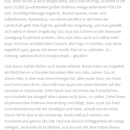
Klar, denn sie tun ja auch einiges dafür, dass man sie mag. So findet in der
rund 10.000 Quadratmeter großen Wellness-Anlage jeder einen Platz für
sich. Unzählige Massage-Angebot, diverse Saunen, Innen- und
Außenbecken, Ruheplätze, von denen der Blick in die Weite der
Landschaft geht. Man liegt da, genießt die Umgebung, und man genießt
sich selbst in dieser Umgebung. Das ist ja das Schöne an der intensiven
Zuneigung für jemand anderen, dass man dann auch sich selbst mehr
mag. Und man scheitert beim Versuch, die Frage zu erörtern, was diese
eigentlich ganz genau mit einem macht. Man ist zu zufrieden. Zu –
Achtung: seltenes Wort in Hotelportraits – glücklich.
Und dieses Gefühl dürfen auch Kinder erleben. Benita hatte uns begleitet,
ein Mädchen im schönsten Rabauken-Alter von zehn Jahren. Das ist
dieses Alter, in dem man immer Energie hat, alles essen kann, nie müde
wird (und wenn doch, dann fällt man quasi vom einen Moment auf den
nächsten in Ohnmacht). Zehn! Noch sind die Wirren der Pubertät fern,
noch besteht der Inbegriff allen Lebens nicht darin, zu chillen. Zehn! Wenn
da jemand eine Wellness-Anwendung vorschlägt, dann zuckt das Kind
normalerweise nur mit der Oberlippe und rennt, schnell wie der Wind,
davon. Nicht aber in der Sonnenalp. Benita ließ sich einölen und
massieren und genoss die Zeit. Und war danach richtiggehend ein wenig
verlegen, sie konnte nicht erklären, was los war. Wir aber hatten dieses