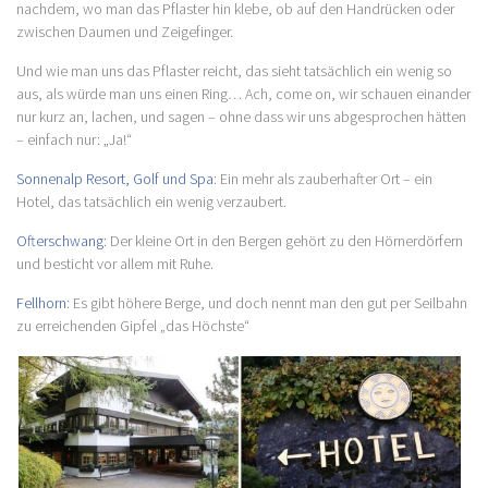
nachdem, wo man das Pflaster hin klebe, ob auf den Handrücken oder
zwischen Daumen und Zeigefinger.
Und wie man uns das Pflaster reicht, das sieht tatsächlich ein wenig so
aus, als würde man uns einen Ring… Ach, come on, wir schauen einander
nur kurz an, lachen, und sagen – ohne dass wir uns abgesprochen hätten
– einfach nur: „Ja!“
Sonnenalp Resort, Golf und Spa
: Ein mehr als zauberhafter Ort – ein
Hotel, das tatsächlich ein wenig verzaubert.
Ofterschwang
: Der kleine Ort in den Bergen gehört zu den Hörnerdörfern
und besticht vor allem mit Ruhe.
Fellhorn
: Es gibt höhere Berge, und doch nennt man den gut per Seilbahn
zu erreichenden Gipfel „das Höchste“