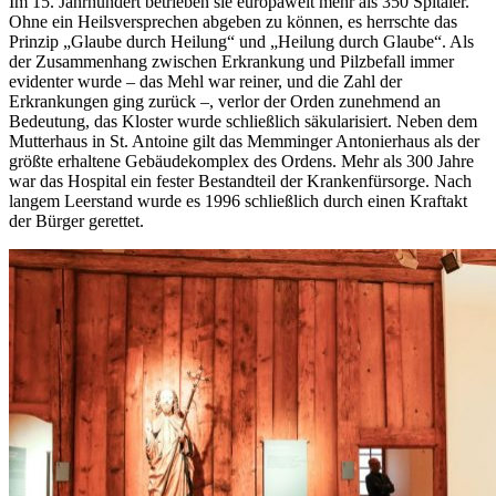
Im 15. Jahrhundert betrieben sie europaweit mehr als 350 Spitäler.
Ohne ein Heilsversprechen abgeben zu können, es herrschte das
Prinzip „Glaube durch Heilung“ und „Heilung durch Glaube“. Als
der Zusammenhang zwischen Erkrankung und Pilzbefall immer
evidenter wurde – das Mehl war reiner, und die Zahl der
Erkrankungen ging zurück –, verlor der Orden zunehmend an
Bedeutung, das Kloster wurde schließlich säkularisiert. Neben dem
Mutterhaus in St. Antoine gilt das Memminger Antonierhaus als der
größte erhaltene Gebäudekomplex des Ordens. Mehr als 300 Jahre
war das Hospital ein fester Bestandteil der Krankenfürsorge. Nach
langem Leerstand wurde es 1996 schließlich durch einen Kraftakt
der Bürger gerettet.