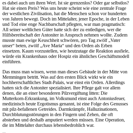
es dabei auch um ihren Wert. Ist sie grenzenlos? Oder gar selbstlos?
Hat sie einen Preis? Was uns heute scheint wie eine zentrale Frage
der westlichen Zivilisation, hat die Menschen schon vor hunderten
von Jahren bewegt. Doch im Mittelalter, jener Epoche, in der Leben
und Tod eine enge Nachbarschaft pflegten, war man pragmatisch:
All seiner weltlichen Güter hatte sich der zu entledigen, wer die
Hilfsbereitschaft der Antoniter in Anspruch nehmen wollte. Zudem
musste man ewige Keuschheit schwören, pro Tag zwölf „Vater
unser“ beten, zwölf „Ave Maria“ und den Orden als Erben
einsetzen. Kaum vorzustellen, wie heutzutage die Reaktion ausfiele,
würde ein Krankenhaus oder Hospiz ein ähnliches Geschäftsmodell
einführen.
Das muss man wissen, wenn man dieses Gebäude in der Mitte von
Memmingen betritt. Was auf den ersten Blick wirkt wie ein
hochherrschaftliches Stadt-Palais, war einst ein Orden. Allerdings
hatten sich die Antoniter spezialisiert. Ihre Pflege galt vor allem
denen, die an einer besonderen Pilzvergiftung litten: Die
Mutterkorn-Erkrankung, im Volksmund einst auch Antoniusfeuer,
medizinisch heute Ergotismus genannt, ist eine Folge des Genusses
mit pilz-befallenen Getreides. Darmkrämpfe, Halluzinationen,
Durchblutungsstörungen in den Fingern und Zehen, die oft
absterben und deshalb amputiert werden müssen. Eine Operation,
die im Mittelalter durchaus lebensbedrohlich war.