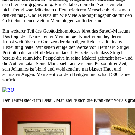
sich hier sehr gegenwärtig. Ein Zeitalter, dem die Nächstenliebe
nicht fremd war. Mit einem differenzierteren Menschenbild als man
denken mag. Und es erstaunt, wie viele Anknüpfungspunkte für den
Geist einer neuen Zeit in Memmingen zu finden sind.
Ein weiterer Teil des Gebäudekomplexes birgt das Strigel-Museum.
Das trägt den Namen einer Memminger Künstlerfamilie, deren
Kunst weit über die Grenzen der damaligen Reichsstadt hinaus
Bedeutung hatte. Wir sehen einige der Werke von Bernhard Strigel,
Portraitmaler am Hofe Maximilians I. Es zeigt sich, dass Strigel
bereits die räumliche Perspektive in seine Malerei gebracht hat – und
die Authentizität. Seine Maria sieht aus wie eine Person ihrer Zeit,
sein Johannes ist blond und wohlgenährt, mit blasser Haut und
schmalen Augen. Man steht vor den Heiligen und schaut 500 Jahre
zurück.
Der Teufel steckt im Detail. Man stellte sich die Krankheit vor als gro