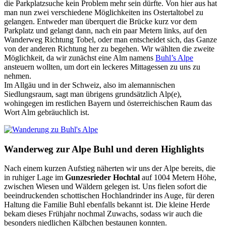
die Parkplatzsuche kein Problem mehr sein dürfte. Von hier aus hat
man nun zwei verschiedene Möglichkeiten ins Ostertaltobel zu
gelangen. Entweder man überquert die Brücke kurz vor dem
Parkplatz und gelangt dann, nach ein paar Metern links, auf den
Wanderweg Richtung Tobel, oder man entscheidet sich, das Ganze
von der anderen Richtung her zu begehen. Wir wählten die zweite
Möglichkeit, da wir zunächst eine Alm namens
Buhl’s Alpe
ansteuern wollten, um dort ein leckeres Mittagessen zu uns zu
nehmen.
Im Allgäu und in der Schweiz, also im alemannischen
Siedlungsraum, sagt man übrigens grundsätzlich Alp(e),
wohingegen im restlichen Bayern und österreichischen Raum das
Wort Alm gebräuchlich ist.
Wanderweg zur Alpe Buhl und deren Highlights
Nach einem kurzen Aufstieg näherten wir uns der Alpe bereits, die
in ruhiger Lage im
Gunzesrieder Hochtal
auf 1004 Metern Höhe,
zwischen Wiesen und Wäldern gelegen ist. Uns fielen sofort die
beeindruckenden schottischen Hochlandrinder ins Auge, für deren
Haltung die Familie Buhl ebenfalls bekannt ist. Die kleine Herde
bekam dieses Frühjahr nochmal Zuwachs, sodass wir auch die
besonders niedlichen Kälbchen bestaunen konnten.