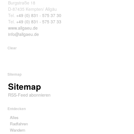
Burgstraße 18
D-87435 Kempten/ Allgäu
Tel.
+49 (0) 831 - 575 37 30
Tel.
+49 (0) 831 - 575 37 33
www.allgaeu.de
info@allgaeu.de
Clear
Sitemap
Sitemap
RSS-Feed abonnieren
Entdecken
Alles
Radfahren
Wandern