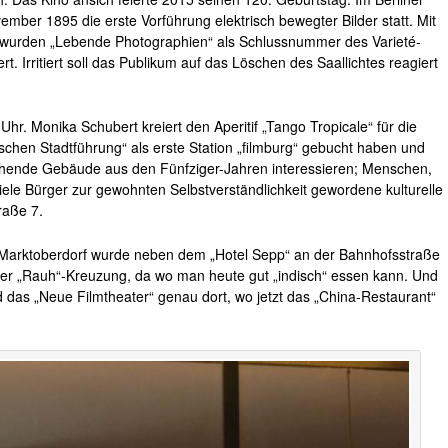
mber 1895 die erste Vorführung elektrisch bewegter Bilder statt. Mit
“ wurden „Lebende Photographien“ als Schlussnummer des Varieté-
 Irritiert soll das Publikum auf das Löschen des Saallichtes reagiert
Uhr. Monika Schubert kreiert den Aperitif „Tango Tropicale“ für die
schen Stadtführung“ als erste Station „filmburg“ gebucht haben und
tehende Gebäude aus den Fünfziger-Jahren interessieren; Menschen,
viele Bürger zur gewohnten Selbstverständlichkeit gewordene kulturelle
raße 7.
in Marktoberdorf wurde neben dem „Hotel Sepp“ an der Bahnhofsstraße
der „Rauh“-Kreuzung, da wo man heute gut „indisch“ essen kann. Und
 das „Neue Filmtheater“ genau dort, wo jetzt das „China-Restaurant“