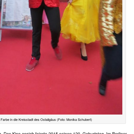
t Farbe in die Kreisstadt des Ostallgäus (Foto: Monika Schubert)
h. Das Kino ansich feierte 2015 seinen 120. Geburtstag. Im Berliner