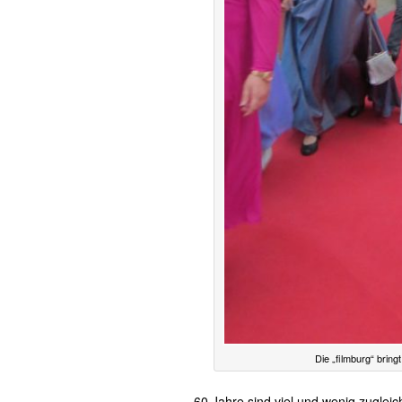
Die „filmburg“ bring
60 Jahre sind viel und wenig zugleic