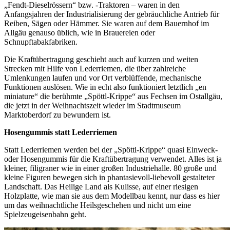
„Fendt-Dieselrössern“ bzw. -Traktoren – waren in den
Anfangsjahren der Industrialisierung der gebräuchliche Antrieb für
Reiben, Sägen oder Hämmer. Sie waren auf dem Bauernhof im
Allgäu genauso üblich, wie in Brauereien oder
Schnupftabakfabriken.
Die Kraftübertragung geschieht auch auf kurzen und weiten
Strecken mit Hilfe von Lederriemen, die über zahlreiche
Umlenkungen laufen und vor Ort verblüffende, mechanische
Funktionen auslösen. Wie in echt also funktioniert letztlich „en
miniature“ die berühmte „Spöttl-Krippe“ aus Fechsen im Ostallgäu,
die jetzt in der Weihnachtszeit wieder im Stadtmuseum
Marktoberdorf zu bewundern ist.
Hosengummis statt Lederriemen
Statt Lederriemen werden bei der „Spöttl-Krippe“ quasi Einweck-
oder Hosengummis für die Kraftübertragung verwendet. Alles ist ja
kleiner, filigraner wie in einer großen Industriehalle. 80 große und
kleine Figuren bewegen sich in phantasievoll-liebevoll gestalteter
Landschaft. Das Heilige Land als Kulisse, auf einer riesigen
Holzplatte, wie man sie aus dem Modellbau kennt, nur dass es hier
um das weihnachtliche Heilsgeschehen und nicht um eine
Spielzeugeisenbahn geht.