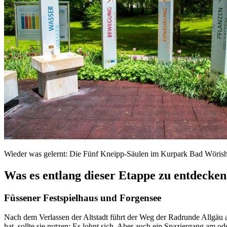
Wieder was gelernt: Die Fünf Kneipp-Säulen im Kurpark Bad Wörish
Was es entlang dieser Etappe zu entdecken
Füssener Festspielhaus und Forgensee
Nach dem Verlassen der Altstadt führt der Weg der Radrunde Allgäu 
hat, sollte sie nutzen: Es lohnt sich. Aber auch ein Spaziergang am