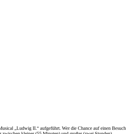
Musical „Ludwig II.“ aufgeführt. Wer die Chance auf einen Besuch
er zwischen kleiner (55 Minuten) und großer (zwei Stunden)