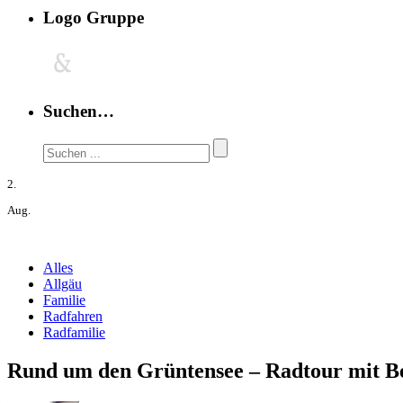
Logo Gruppe
Suchen…
2.
Aug.
Alles
Allgäu
Familie
Radfahren
Radfamilie
Rund um den Grüntensee – Radtour mit Be