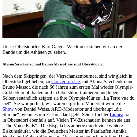
Unser Oberstdorfer, Karl Geiger. Wie immer stehen wir an der
Bande um die Athleten zu sehen.
Aljona Savchenko und Bruno Massot: sie sind Oberstdorfer
Nach dem Skispringen, der Vierschanzentournee, sind wir gleich in
Oberstdorf geblieben, zu
Concert on Ice
, mit Aljona Savchenko und
Bruno Massot, die nach 66 Jahren zum ersten Mal wieder Olympia-
Gold erkämpft hatten und in Oberstdorf trainieren und leben.
Selbstverständlich zeigten sie ihre Olympia-Kür zu „La Terre vue du
ciel“. Sie war perfekt, wir waren ergriffen. Moderiert wurde die
Show
von Daniel Weiss, ARD-Moderator und überhaupt „die
Stimme“, wenn es um Eiskunstlauf geht. Seine Tochter
Linnea
trat
in Oberstdorf ebenfalls auf. Vielen TV-Zuschauern kennen sie aus
„The Voice Kids“. Die Eisgala bezauberte durch viele weitere
Eiskunstläufer, wie die Deutschen Meister im Paarlaufen Annika
Hocke und Ruben Blommaert. Wir waren einfach ergriffen. Dann