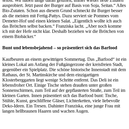
selbst. Wir haben lange daran getüftelt, immer wieder neue Zutaten
ausprobiert. Jetzt passt der Burger auf Basis von Soja, Seitan.“ Alles
Bio-Zutaten. Schon aus diesem Grund schmeckt ihr Burger besser
als die meisten mit Fertig-Pattys. Dazu serviert sie Pommes vom
Demeter-Hof und einen kleinen Salat. „Eigentlich wollte ich auch
das Brötchen selbst backen.“ Franziska lacht. „Aber noch komme
ich mit der Hefe nicht klar. Deshalb beziehen wir die Brötchen von
einem Biobäcker.“
Bunt und lebensbejahend – so präsentiert sich das Barfood
Kaufbeuren an einem gewittrigen Sommertag. Das „Barfood“ ist ein
kleines Lokal am Anfang der Fußgängerzone der kreisfreien Stadt,
gegenüber ein Spielplatz. Die schöne historische Innenstadt mit dem
Rathaus, der St. Martinskirche und dem einzigartigen
Klosterberggarten liegt wenige Schritte entfernt. Das Deli ist ein
lebensfroher Ort. Einige Tische stehen draußen unter großen
Sonnenschirmen, zum Teil auf der gepflasterten Straße, zum Teil im
kleinen Garten. Innen präsentiert sich das Barfood bunt: Tische,
Stühle, Kunst, geschliffene Gläser, Lichterketten, viele liebevolle
Deko-Ideen. Ein Tresen. Dahinter Franziska, eine junge Frau mit
langen hellbraunen Haaren und wachen Augen.