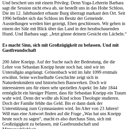
Und beschert uns mit einem Privileg: Denn Yoga-Lehrerin Barbara
sagt die Session nicht etwa ab, sie bestellt uns in das Hohe Schloss.
Die im 12. Jahrhundert erbaute Burg überragt markant den Ort. Seit
1996 befindet sich das Schloss im Besitz der Gemeinde.
Ausstellungen werden hier gezeigt, Ehen geschlossen. Wir gehen in
einem der Säle mit Blick über das Land in den herabschauenden
Hund. Und Barbara sagt: „Jetzt gönne deinem Gesicht ein Lächeln.“
Es macht Sinn, sich mit Großzügigkeit zu befassen. Und mit
Gastfreundschaft
200 Jahre Kneipp. Auf der Suche nach der Bedeutung, die die
Lehre von Sebastian Kneipp heute noch hat, sind wir im
Unterallgäu angelangt. Grönenbach wird im Jahr 1099 erstmals
erwähnt. Seine wechselhafte Geschichte zeigt sich in
Naturdenkmälern und historischen Bauwerken. Doch wir
interessieren uns für einen sehr speziellen Aspekt: Im Jahr 1844
ermöglicht ein hiesiger Pfarrer, dass für Sebastian Kneipp ein Traum
wahr wird. Denn der wollte als Kind schon Theologie studieren.
Doch der Familie fehlte das Geld. Bis er dann dank der
Unterstützung zum Gymnasiasten wird. Im Alter von 23 Jahren!
Will man eine Antwort finden auf die Frage „Was hat uns Kneipp
heute noch zu sagen“, macht es also durchaus Sinn, sich mit
Großzügigkeit zu befassen, mit Gastfreundschaft und