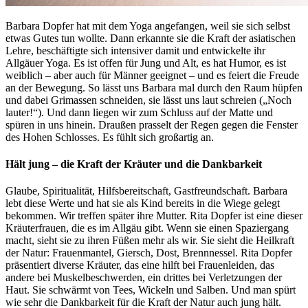
Barbara Dopfer hat mit dem Yoga angefangen, weil sie sich selbst
etwas Gutes tun wollte. Dann erkannte sie die Kraft der asiatischen
Lehre, beschäftigte sich intensiver damit und entwickelte ihr
Allgäuer Yoga. Es ist offen für Jung und Alt, es hat Humor, es ist
weiblich – aber auch für Männer geeignet – und es feiert die Freude
an der Bewegung. So lässt uns Barbara mal durch den Raum hüpfen
und dabei Grimassen schneiden, sie lässt uns laut schreien („Noch
lauter!“). Und dann liegen wir zum Schluss auf der Matte und
spüren in uns hinein. Draußen prasselt der Regen gegen die Fenster
des Hohen Schlosses. Es fühlt sich großartig an.
Hält jung – die Kraft der Kräuter und die Dankbarkeit
Glaube, Spiritualität, Hilfsbereitschaft, Gastfreundschaft. Barbara
lebt diese Werte und hat sie als Kind bereits in die Wiege gelegt
bekommen. Wir treffen später ihre Mutter. Rita Dopfer ist eine dieser
Kräuterfrauen, die es im Allgäu gibt. Wenn sie einen Spaziergang
macht, sieht sie zu ihren Füßen mehr als wir. Sie sieht die Heilkraft
der Natur: Frauenmantel, Giersch, Dost, Brennnessel. Rita Dopfer
präsentiert diverse Kräuter, das eine hilft bei Frauenleiden, das
andere bei Muskelbeschwerden, ein drittes bei Verletzungen der
Haut. Sie schwärmt von Tees, Wickeln und Salben. Und man spürt
wie sehr die Dankbarkeit für die Kraft der Natur auch jung hält.