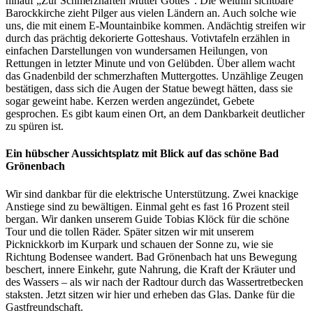
hinauf „Zur Schmerzhaften Mutter Gottes“. Die weithin sichtbare
Barockkirche zieht Pilger aus vielen Ländern an. Auch solche wie
uns, die mit einem E-Mountainbike kommen. Andächtig streifen wir
durch das prächtig dekorierte Gotteshaus. Votivtafeln erzählen in
einfachen Darstellungen von wundersamen Heilungen, von
Rettungen in letzter Minute und von Gelübden. Über allem wacht
das Gnadenbild der schmerzhaften Muttergottes. Unzählige Zeugen
bestätigen, dass sich die Augen der Statue bewegt hätten, dass sie
sogar geweint habe. Kerzen werden angezündet, Gebete
gesprochen. Es gibt kaum einen Ort, an dem Dankbarkeit deutlicher
zu spüren ist.
Ein hübscher Aussichtsplatz mit Blick auf das schöne Bad
Grönenbach
Wir sind dankbar für die elektrische Unterstützung. Zwei knackige
Anstiege sind zu bewältigen. Einmal geht es fast 16 Prozent steil
bergan. Wir danken unserem Guide Tobias Klöck für die schöne
Tour und die tollen Räder. Später sitzen wir mit unserem
Picknickkorb im Kurpark und schauen der Sonne zu, wie sie
Richtung Bodensee wandert. Bad Grönenbach hat uns Bewegung
beschert, innere Einkehr, gute Nahrung, die Kraft der Kräuter und
des Wassers – als wir nach der Radtour durch das Wassertretbecken
staksten. Jetzt sitzen wir hier und erheben das Glas. Danke für die
Gastfreundschaft.