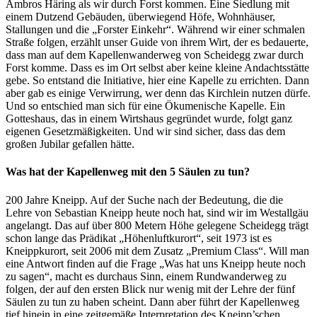
Ambros Häring als wir durch Forst kommen. Eine Siedlung mit
einem Dutzend Gebäuden, überwiegend Höfe, Wohnhäuser,
Stallungen und die „Forster Einkehr“. Während wir einer schmalen
Straße folgen, erzählt unser Guide von ihrem Wirt, der es bedauerte,
dass man auf dem Kapellenwanderweg von Scheidegg zwar durch
Forst komme. Dass es im Ort selbst aber keine kleine Andachtsstätte
gebe. So entstand die Initiative, hier eine Kapelle zu errichten. Dann
aber gab es einige Verwirrung, wer denn das Kirchlein nutzen dürfe.
Und so entschied man sich für eine Ökumenische Kapelle. Ein
Gotteshaus, das in einem Wirtshaus gegründet wurde, folgt ganz
eigenen Gesetzmäßigkeiten. Und wir sind sicher, dass das dem
großen Jubilar gefallen hätte.
Was hat der Kapellenweg mit den 5 Säulen zu tun?
200 Jahre Kneipp. Auf der Suche nach der Bedeutung, die die
Lehre von Sebastian Kneipp heute noch hat, sind wir im Westallgäu
angelangt. Das auf über 800 Metern Höhe gelegene Scheidegg trägt
schon lange das Prädikat „Höhenluftkurort“, seit 1973 ist es
Kneippkurort, seit 2006 mit dem Zusatz „Premium Class“. Will man
eine Antwort finden auf die Frage „Was hat uns Kneipp heute noch
zu sagen“, macht es durchaus Sinn, einem Rundwanderweg zu
folgen, der auf den ersten Blick nur wenig mit der Lehre der fünf
Säulen zu tun zu haben scheint. Dann aber führt der Kapellenweg
tief hinein in eine zeitgemäße Interpretation des Kneipp’schen