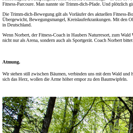
Fitness-Parcoure. Man nannte sie Trimm-dich-Pfade. Und plötzlich g
Die Trimm-dich-Bewegung gilt als Vorläufer des aktuellen Fitness-
Übergewicht, Bewegungsmangel, Kreislauferkrankungen. Mit den Oly
in Deutschland.
Wenn Norbert, der Fitness-Coach in Haubers Naturresort, zum Wald W
nicht nur als Arena, sondern auch als Sportgerät. Coach Norbert bittet
Atmung.
Wir stehen still zwischen Bäumen, verbinden uns mit dem Wald und 
sich das Herz, wollen die Arme höher empor zu den Baumwipfeln.