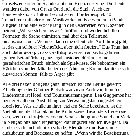
Gruselszene oder im Standesamt eine Hochzeitsszene. Die Leute
wandern dabei von Ort zu Ort durch die Stadt. Auch der
Bandworkshop 5ButtonBeaz ist so ein Förderbeispiel. 40
Teilnehmer mit oder ohne Musikvorkenntnisse werden in Bands
aufgeteilt und eine Woche lang in den Osterferien von Dozenten
betreut. „Wir verstehen uns als Türöffner und wollen bei diesen
Formaten die Szene animieren, mal über den Tellerrand
hinauszuschauen. Wenn es dann eine öffentliche Aufführung gibt,
ist das ein schöner Nebeneffekt, aber nicht forciert.“ Das Team hat
auch dafür gesorgt, dass Graffitisprayer sich an sechs gähnend
grauen Betonflächen ganz legal austoben dürfen – ohne
gestalterischen Druck, einfach als Spielwiese. Sie bekommen ein
Kärtchen von den Mitarbeitern der Abteilung Kultur, damit sie sich
ausweisen können, falls es Ärger gibt.
Alle drei haben übrigens ganz unterschiedliche Berufe gelernt:
Abteilungsleiter Günther Pietsch war zuvor Archivar, Jennifer
Lindemann ist Hotel- und Tourismusmanagerin, Lea Guggemos hat
bei der Stadt eine Ausbildung zur Verwaltungsfachangestellten
absolviert. Was sie alle an ihrer jetzigen Stelle begeistert, ist die
Vielfalt und der Kontakt in die Kulturszene. Besonders freuen sie
sich, wenn ein Projekt oder eine Veranstaltung wie Sound am Markt
in Neugablonz nach einjähriger Planungszeit endlich live geht. Da
sind sie sich auch nicht zu schade, Bierbänke und Bauzäune
aufzubauen und Backstage zu helfen. „Wenn wir die Begeisterung