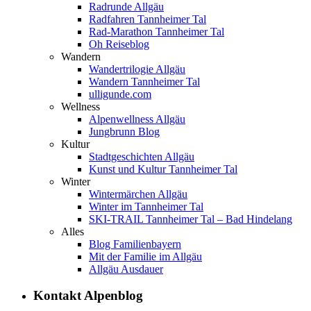
Radrunde Allgäu
Radfahren Tannheimer Tal
Rad-Marathon Tannheimer Tal
Oh Reiseblog
Wandern
Wandertrilogie Allgäu
Wandern Tannheimer Tal
ulligunde.com
Wellness
Alpenwellness Allgäu
Jungbrunn Blog
Kultur
Stadtgeschichten Allgäu
Kunst und Kultur Tannheimer Tal
Winter
Wintermärchen Allgäu
Winter im Tannheimer Tal
SKI-TRAIL Tannheimer Tal – Bad Hindelang
Alles
Blog Familienbayern
Mit der Familie im Allgäu
Allgäu Ausdauer
Kontakt Alpenblog