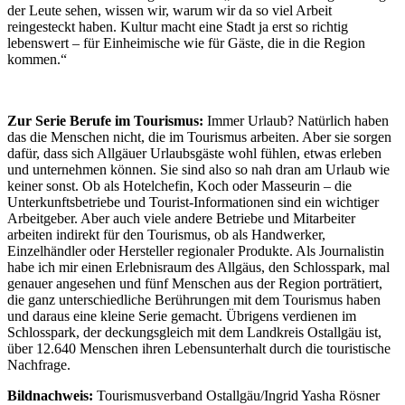
der Leute sehen, wissen wir, warum wir da so viel Arbeit
reingesteckt haben. Kultur macht eine Stadt ja erst so richtig
lebenswert – für Einheimische wie für Gäste, die in die Region
kommen.“
Zur Serie Berufe im Tourismus:
Immer Urlaub? Natürlich haben
das die Menschen nicht, die im Tourismus arbeiten. Aber sie sorgen
dafür, dass sich Allgäuer Urlaubsgäste wohl fühlen, etwas erleben
und unternehmen können. Sie sind also so nah dran am Urlaub wie
keiner sonst. Ob als Hotelchefin, Koch oder Masseurin – die
Unterkunftsbetriebe und Tourist-Informationen sind ein wichtiger
Arbeitgeber. Aber auch viele andere Betriebe und Mitarbeiter
arbeiten indirekt für den Tourismus, ob als Handwerker,
Einzelhändler oder Hersteller regionaler Produkte. Als Journalistin
habe ich mir einen Erlebnisraum des Allgäus, den Schlosspark, mal
genauer angesehen und fünf Menschen aus der Region porträtiert,
die ganz unterschiedliche Berührungen mit dem Tourismus haben
und daraus eine kleine Serie gemacht. Übrigens verdienen im
Schlosspark, der deckungsgleich mit dem Landkreis Ostallgäu ist,
über 12.640 Menschen ihren Lebensunterhalt durch die touristische
Nachfrage.
Bildnachweis:
Tourismusverband Ostallgäu/Ingrid Yasha Rösner