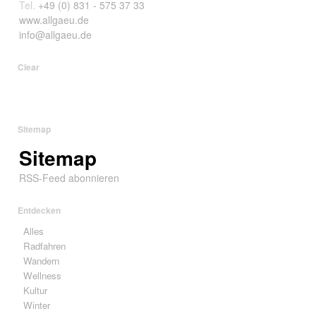
Tel.
+49 (0) 831 - 575 37 33
www.allgaeu.de
info@allgaeu.de
Clear
Sitemap
Sitemap
RSS-Feed abonnieren
Entdecken
Alles
Radfahren
Wandern
Wellness
Kultur
Winter