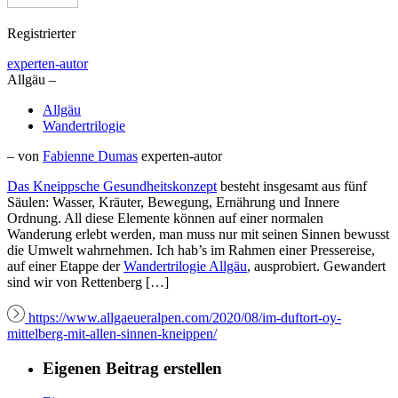
Registrierter
experten-autor
Allgäu –
Allgäu
Wandertrilogie
– von
Fabienne Dumas
experten-autor
Das
Kneippsche Gesundheitskonzept
besteht insgesamt aus fünf
Säulen: Wasser, Kräuter, Bewegung, Ernährung und Innere
Ordnung. All diese Elemente können auf einer normalen
Wanderung erlebt werden, man muss nur mit seinen Sinnen bewusst
die Umwelt wahrnehmen. Ich hab’s im Rahmen einer Pressereise,
auf einer Etappe der
Wandertrilogie Allgäu
, ausprobiert. Gewandert
sind wir von Rettenberg […]
https://www.allgaeueralpen.com/2020/08/im-duftort-oy-
mittelberg-mit-allen-sinnen-kneippen/
Eigenen Beitrag erstellen