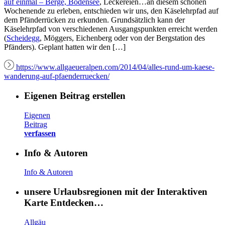
auf einmal – Berge,
Bodensee
, Leckereien…an diesem schönen
Wochenende zu erleben, entschieden wir uns, den Käselehrpfad auf
dem Pfänderrücken zu erkunden. Grundsätzlich kann der
Käselehrpfad von verschiedenen Ausgangspunkten erreicht werden
(
Scheidegg
, Möggers, Eichenberg oder von der Bergstation des
Pfänders). Geplant hatten wir den […]
https://www.allgaeueralpen.com/2014/04/alles-rund-um-kaese-
wanderung-auf-pfaenderruecken/
Eigenen Beitrag erstellen
Eigenen
Beitrag
verfassen
Info & Autoren
Info & Autoren
unsere Urlaubsregionen mit der Interaktiven
Karte Entdecken…
Allgäu