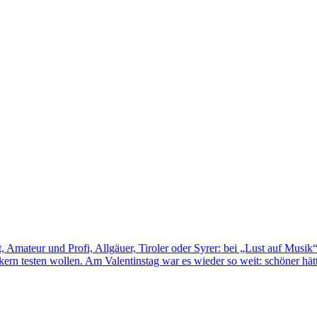
Amateur und Profi, Allgäuer, Tiroler oder Syrer: bei „Lust auf Musik“ 
ern testen wollen. Am Valentinstag war es wieder so weit: schöner hä