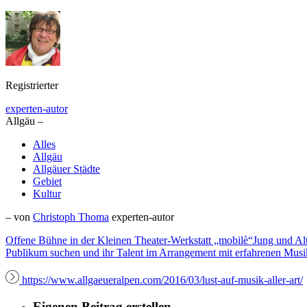
Registrierter
experten-autor
Allgäu –
Alles
Allgäu
Allgäuer Städte
Gebiet
Kultur
– von
Christoph Thoma
experten-autor
Offene Bühne in der Kleinen Theater-Werkstatt „mobilè“Jung und Alt, 
Publikum suchen und ihr Talent im Arrangement mit erfahrenen Musik
https://www.allgaeueralpen.com/2016/03/lust-auf-musik-aller-art/
Eigenen Beitrag erstellen