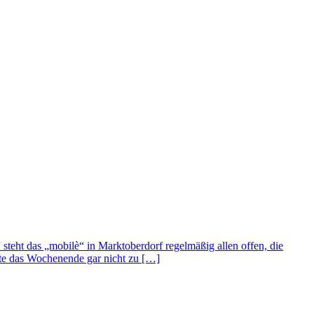
steht das „mobilè“ in Marktoberdorf regelmäßig allen offen, die
tte das Wochenende gar nicht zu […]