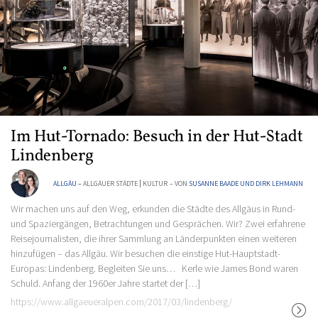
Im Hut-Tornado: Besuch in der Hut-Stadt
Lindenberg
ALLGÄU –
ALLGÄUER STÄDTE
KULTUR
– VON
SUSANNE BAADE UND DIRK LEHMANN
Wir machen uns auf den Weg, erkunden die Städte des Allgäus in Rund-
und Spaziergängen, Betrachtungen und Gesprächen. Wir? Zwei erfahrene
Reisejournalisten, die ihrer Sammlung an Länderpunkten einen weiteren
hinzufügen – das Allgäu. Wir besuchen die einstige Hut-Hauptstadt-
Europas: Lindenberg. Begleiten Sie uns… Kerle wie James Bond waren
Schuld. Anfang der 1960er Jahre startet der […]
https://www.allgaeueralpen.com/2017/03/lindenberg/