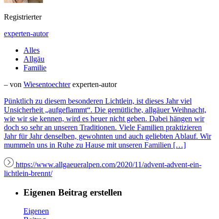
Registrierter
experten-autor
Alles
Allgäu
Familie
– von
Wiesentoechter
experten-autor
Pünktlich zu diesem besonderen Lichtlein, ist dieses Jahr viel
Unsicherheit „aufgeflammt“. Die gemütliche, allgäuer Weihnacht,
wie wir sie kennen, wird es heuer nicht geben. Dabei hängen wir
doch so sehr an unseren Traditionen. Viele Familien praktizieren
Jahr für Jahr denselben, gewohnten und auch geliebten Ablauf. Wir
mummeln uns in Ruhe zu Hause mit unseren Familien […]
https://www.allgaeueralpen.com/2020/11/advent-advent-ein-
lichtlein-brennt/
Eigenen Beitrag erstellen
Eigenen