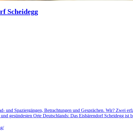
orf Scheidegg
nd- und Spaziergängen, Betrachtungen und Gesprächen. Wir? Zwei erfa
n und gesündesten Orte Deutschlands: Das Eisbärendorf Scheidegg ist
g/