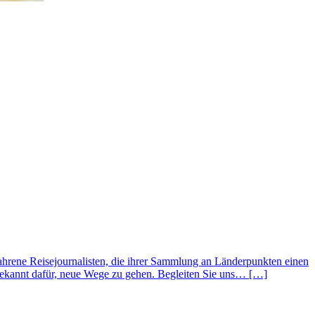
hrene Reisejournalisten, die ihrer Sammlung an Länderpunkten einen
 bekannt dafür, neue Wege zu gehen. Begleiten Sie uns… […]