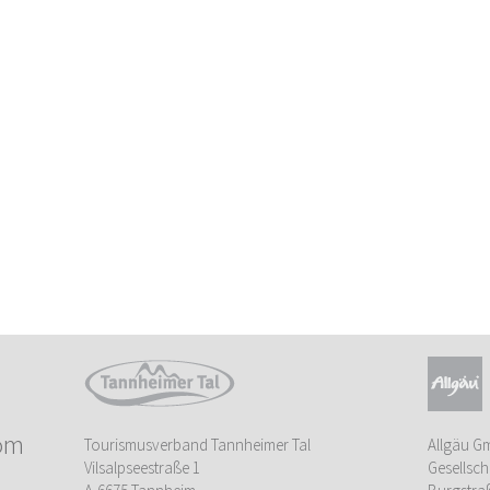
om
Tourismusverband Tannheimer Tal
Allgäu G
Vilsalpseestraße 1
Gesellsch