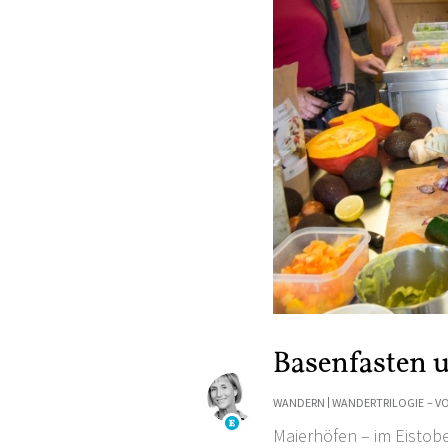
Basenfasten 
WANDERN
WANDERTRILOGIE
– V
Maierhöfen – im
Eistob