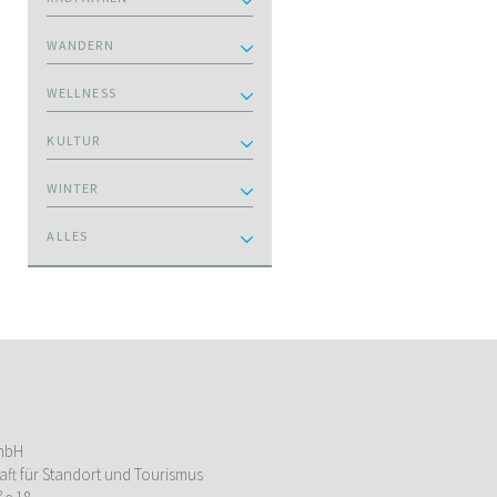
WANDERN
WELLNESS
KULTUR
WINTER
ALLES
mbH
aft für Standort und Tourismus