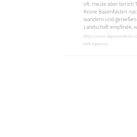
oft. Heute aber bin ich 
Krone
Basenfasten nach
wandern und genießen u
Landschaft empfinde, 
https://www.allgaeueralpen.
herbstgenuss/