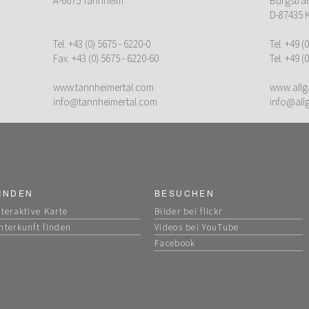
A-6675 Tannheim
Burgstra
D-87435 
Tel.
+43 (0) 5675 - 6220-0
Tel.
+49 (0
Fax. +43 (0) 5675 - 6220-60
Tel.
+49 (0
www.tannheimertal.com
www.allg
info@tannheimertal.com
info@all
INDEN
BESUCHEN
nteraktive Karte
Bilder bei flickr
nterkunft finden
Videos bei YouTube
Facebook