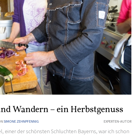
und Wandern – ein Herbstgenuss
ON
SIMONE ZEHNPFENNIG
EXPERTEN-AUTOR
el
, einer der schönsten Schluchten Bayerns, war ich schon