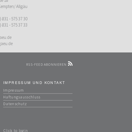
ße 18
Kempten/ Allgäu
) 831 - 575 37 30
) 831 - 575 37 33
aeu.de
gaeu.de
RSS-FEED ABONNIEREN
IMPRESSUM UND KONTAKT
Impressum
Haftungsausschluss
Datenschutz
Click to login