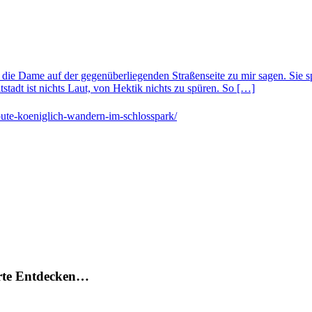
e Dame auf der gegenüberliegenden Straßenseite zu mir sagen. Sie sprich
ltstadt ist nichts Laut, von Hektik nichts zu spüren. So […]
oute-koeniglich-wandern-im-schlosspark/
arte Entdecken…