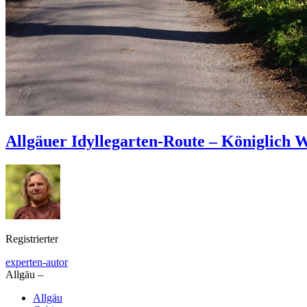
Allgäuer Idyllegarten-Route – Königlich 
Registrierter
experten-autor
Allgäu –
Allgäu