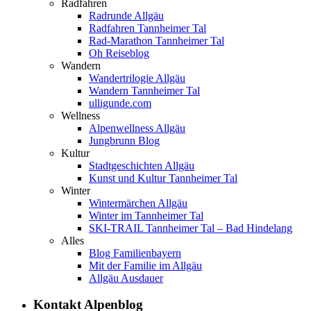
Radfahren
Radrunde Allgäu
Radfahren Tannheimer Tal
Rad-Marathon Tannheimer Tal
Oh Reiseblog
Wandern
Wandertrilogie Allgäu
Wandern Tannheimer Tal
ulligunde.com
Wellness
Alpenwellness Allgäu
Jungbrunn Blog
Kultur
Stadtgeschichten Allgäu
Kunst und Kultur Tannheimer Tal
Winter
Wintermärchen Allgäu
Winter im Tannheimer Tal
SKI-TRAIL Tannheimer Tal – Bad Hindelang
Alles
Blog Familienbayern
Mit der Familie im Allgäu
Allgäu Ausdauer
Kontakt Alpenblog