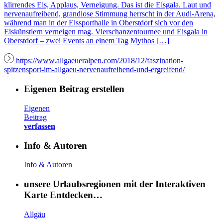
klirrendes Eis, Applaus, Verneigung. Das ist die Eisgala. Laut und
nervenaufreibend, grandiose Stimmung herrscht in der Audi-Arena,
während man in der Eissporthalle in Oberstdorf sich vor den
Eiskünstlern verneigen mag. Vierschanzentournee und Eisgala in
Oberstdorf – zwei Events an einem Tag Mythos […]
https://www.allgaeueralpen.com/2018/12/faszination-
spitzensport-im-allgaeu-nervenaufreibend-und-ergreifend/
Eigenen Beitrag erstellen
Eigenen
Beitrag
verfassen
Info & Autoren
Info & Autoren
unsere Urlaubsregionen mit der Interaktiven
Karte Entdecken…
Allgäu