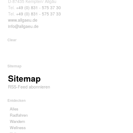
D-87435 Kempten/ Allgäu
Tel.
+49 (0) 831 - 575 37 30
Tel.
+49 (0) 831 - 575 37 33
www.allgaeu.de
info@allgaeu.de
Clear
Sitemap
Sitemap
RSS-Feed abonnieren
Entdecken
Alles
Radfahren
Wandern
Wellness