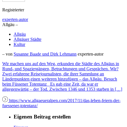
Registrierter
experten-autor
Allgäu –
Allgäu
Allgäuer Städte
Kultur
– von
Susanne Baade und Dirk Lehmann
experten-autor
Wir machen uns auf den Weg, erkunden die Städte des Allgäus in
Rund- und Spaziergängen, Betrachtungen und Gesprächen. Wir?
Zwei erfahrene Reisejournalisten, die ihrer Sammlung an
Länderpunkten einen weiteren hinzufügen – das Allgäu. Besuch
beim Füssener Totentanz Es gab eine Zeit, da war er
allgegenwärtig – der Tod. Zwischen 1346 und 1353 starben in […]
https://www.allgaeueralpen.com/2017/11/das-leben-feiern-der-
fuessener-totentanz/
Eigenen Beitrag erstellen