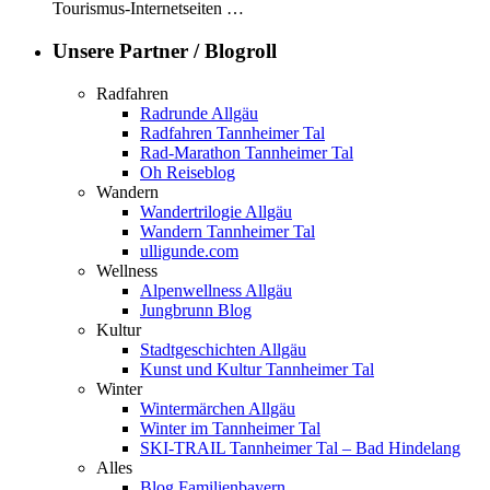
Tourismus-Internetseiten …
Unsere Partner / Blogroll
Radfahren
Radrunde Allgäu
Radfahren Tannheimer Tal
Rad-Marathon Tannheimer Tal
Oh Reiseblog
Wandern
Wandertrilogie Allgäu
Wandern Tannheimer Tal
ulligunde.com
Wellness
Alpenwellness Allgäu
Jungbrunn Blog
Kultur
Stadtgeschichten Allgäu
Kunst und Kultur Tannheimer Tal
Winter
Wintermärchen Allgäu
Winter im Tannheimer Tal
SKI-TRAIL Tannheimer Tal – Bad Hindelang
Alles
Blog Familienbayern