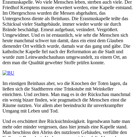
Erasmuskapelle. Wo viele Menschen leben, sterben auch viele. Der
Friedhof Kemptens musste erweitert werden, eine Kapelle entstand.
Im Obergeschoss wurden die Messen abgehalten, das
Untergeschoss diente als Beinhaus. Die Erasmuskapelle teilte das
Schicksal vieler Stadtgebäude, immer wieder wurde sie durch
Brände beschädigt. Erneut aufgebaut, verändert. Vergrößert.
Umgewidmet. Und es ist erstaunlich, wie sehr die Menschen sich
heute manchmal schwer tun damit, dass ein einst dem Glauben
dienender Ort weltlich wurde, damals war das gang und gäbe. Die
katholische Kapelle fiel nach der Reformation an die Stadt und
wurde zum Leinwandschauhaus umgewandelt, zu einem Ort, an
dem man die Qualität gewebter Stoffe prüfen konnte.
Im einstigen Beinhaus aber, wo die Knochen der Toten lagen, da
ließen sich die Stadtherren eine Trinkstube mit Weinkeller
einrichten. Und zechten. Man mag es in der Rückschau manchmal
ein wenig bizarr finden, wie pragmatisch die Menschen einst die
Räume nutzten. Vor allem aber beeindruckt ihr unverkrampfter
Umgang mit Leben und Tod.
Und es erschüttert ihre Rücksichtslosigkeit. Irgendwann hatte man
mehr oder minder vergessen, dass hier jemals eine Kapelle stand.
Man beschloss den Abriss des nutzlosen Gebäudes, verfüllte den