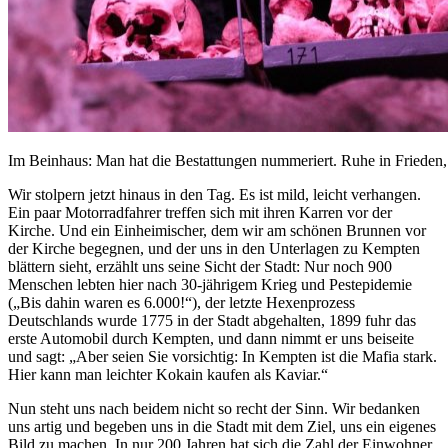
Im Beinhaus: Man hat die Bestattungen nummeriert. Ruhe in Friede
Wir stolpern jetzt hinaus in den Tag. Es ist mild, leicht verhangen.
Ein paar Motorradfahrer treffen sich mit ihren Karren vor der
Kirche. Und ein Einheimischer, dem wir am schönen Brunnen vor
der Kirche begegnen, und der uns in den Unterlagen zu Kempten
blättern sieht, erzählt uns seine Sicht der Stadt: Nur noch 900
Menschen lebten hier nach 30-jährigem Krieg und Pestepidemie
(„Bis dahin waren es 6.000!“), der letzte Hexenprozess
Deutschlands wurde 1775 in der Stadt abgehalten, 1899 fuhr das
erste Automobil durch Kempten, und dann nimmt er uns beiseite
und sagt: „Aber seien Sie vorsichtig: In Kempten ist die Mafia stark.
Hier kann man leichter Kokain kaufen als Kaviar.“
Nun steht uns nach beidem nicht so recht der Sinn. Wir bedanken
uns artig und begeben uns in die Stadt mit dem Ziel, uns ein eigenes
Bild zu machen. In nur 200 Jahren hat sich die Zahl der Einwohner