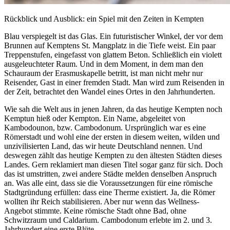
Rückblick und Ausblick: ein Spiel mit den Zeiten in Kempten
Blau verspiegelt ist das Glas. Ein futuristischer Winkel, der vor dem
Brunnen auf Kemptens St. Mangplatz in die Tiefe weist. Ein paar
Treppenstufen, eingefasst von glattem Beton. Schließlich ein violett
ausgeleuchteter Raum. Und in dem Moment, in dem man den
Schauraum der Erasmuskapelle betritt, ist man nicht mehr nur
Reisender, Gast in einer fremden Stadt. Man wird zum Reisenden in
der Zeit, betrachtet den Wandel eines Ortes in den Jahrhunderten.
Wie sah die Welt aus in jenen Jahren, da das heutige Kempten noch
Kemptun hieß oder Kempton. Ein Name, abgeleitet von
Kambodounon, bzw. Cambodonum. Ursprünglich war es eine
Römerstadt und wohl eine der ersten in diesem weiten, wilden und
unzivilisierten Land, das wir heute Deutschland nennen. Und
deswegen zählt das heutige Kempten zu den ältesten Städten dieses
Landes. Gern reklamiert man diesen Titel sogar ganz für sich. Doch
das ist umstritten, zwei andere Städte melden denselben Anspruch
an. Was alle eint, dass sie die Voraussetzungen für eine römische
Stadtgründung erfüllen: dass eine Therme existiert. Ja, die Römer
wollten ihr Reich stabilisieren. Aber nur wenn das Wellness-
Angebot stimmte. Keine römische Stadt ohne Bad, ohne
Schwitzraum und Caldarium. Cambodonum erlebte im 2. und 3.
Jahrhundert eine erste Blüte.