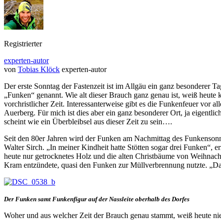
Registrierter
experten-autor
von
Tobias Klöck
experten-autor
Der erste Sonntag der Fastenzeit ist im Allgäu ein ganz besonderer
„Funken“ genannt. Wie alt dieser Brauch ganz genau ist, weiß heute ke
vorchristlicher Zeit. Interessanterweise gibt es die Funkenfeuer vor
Auerberg. Für mich ist dies aber ein ganz besonderer Ort, ja eigentli
scheint wie ein Überbleibsel aus dieser Zeit zu sein….
Seit den 80er Jahren wird der Funken am Nachmittag des Funkensonnt
Walter Sirch. „In meiner Kindheit hatte Stötten sogar drei Funken“,
heute nur getrocknetes Holz und die alten Christbäume von Weihnachten
Kram entzündete, quasi den Funken zur Müllverbrennung nutzte. „Da
Der Funken samt Funkenfigur auf der Nassleite oberhalb des Dorfes
Woher und aus welcher Zeit der Brauch genau stammt, weiß heute ni