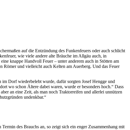
eichermaßen auf die Entzündung des Funkenfeuers oder auch schlicht
kenfeuer, wie viele andere alte Bräuche im Allgäu auch, in
ur eine knappe Handvoll Feuer – unter anderem auch in Stötten am
elten Römer und vielleicht auch Kelten am Auerberg. Und das Feuer
h im Dorf wiederbelebt wurde, dafür sorgten Josef Hengge und
d dort wo schon Ältere dabei waren, wurde er besonders hoch.“ Dass
aber an eine Zeit, als man noch Traktorreifen und allerlei unnützen
chutzgründen undenkbar.“
n Termin des Brauchs an, so zeigt sich ein enger Zusammenhang mit