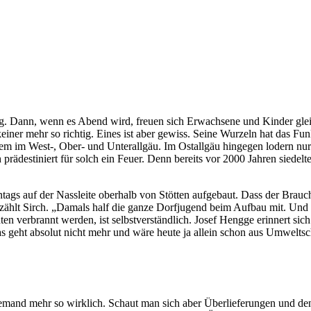
 Tag. Dann, wenn es Abend wird, freuen sich Erwachsene und Kinder gl
iner mehr so richtig. Eines ist aber gewiss. Seine Wurzeln hat das Fun
 allem im West-, Ober- und Unterallgäu. Im Ostallgäu hingegen lodern n
ch prädestiniert für solch ein Feuer. Denn bereits vor 2000 Jahren sied
ags auf der Nassleite oberhalb von Stötten aufgebaut. Dass der Brauc
 erzählt Sirch. „Damals half die ganze Dorfjugend beim Aufbau mit. Un
 verbrannt werden, ist selbstverständlich. Josef Hengge erinnert sich 
s geht absolut nicht mehr und wäre heute ja allein schon aus Umwelts
emand mehr so wirklich. Schaut man sich aber Überlieferungen und de