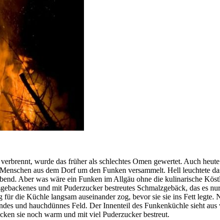
g verbrennt, wurde das früher als schlechtes Omen gewertet. Auch heute 
le Menschen aus dem Dorf um den Funken versammelt. Hell leuchtete d
end. Aber was wäre ein Funken im Allgäu ohne die kulinarische Köstl
usgebackenes und mit Puderzucker bestreutes Schmalzgebäck, das es nur
 für die Küchle langsam auseinander zog, bevor sie sie ins Fett legt
 rundes und hauchdünnes Feld. Der Innenteil des Funkenküchle sieht a
ken sie noch warm und mit viel Puderzucker bestreut.