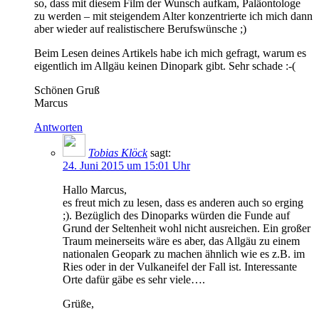
so, dass mit diesem Film der Wunsch aufkam, Paläontologe
zu werden – mit steigendem Alter konzentrierte ich mich dann
aber wieder auf realistischere Berufswünsche ;)
Beim Lesen deines Artikels habe ich mich gefragt, warum es
eigentlich im Allgäu keinen Dinopark gibt. Sehr schade :-(
Schönen Gruß
Marcus
Antworten
Tobias Klöck
sagt:
24. Juni 2015 um 15:01 Uhr
Hallo Marcus,
es freut mich zu lesen, dass es anderen auch so erging
;). Bezüglich des Dinoparks würden die Funde auf
Grund der Seltenheit wohl nicht ausreichen. Ein großer
Traum meinerseits wäre es aber, das Allgäu zu einem
nationalen Geopark zu machen ähnlich wie es z.B. im
Ries oder in der Vulkaneifel der Fall ist. Interessante
Orte dafür gäbe es sehr viele….
Grüße,