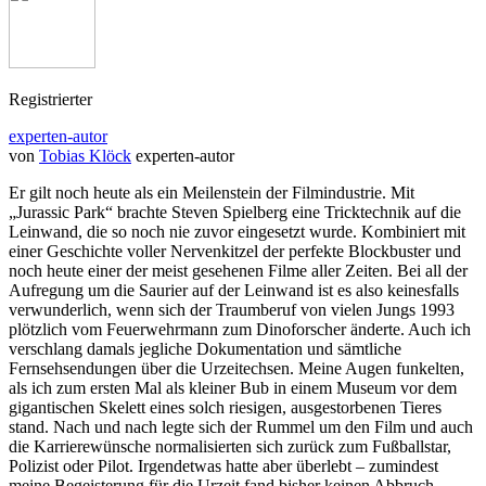
Registrierter
experten-autor
von
Tobias Klöck
experten-autor
Er gilt noch heute als ein Meilenstein der Filmindustrie. Mit
„Jurassic Park“ brachte Steven Spielberg eine Tricktechnik auf die
Leinwand, die so noch nie zuvor eingesetzt wurde. Kombiniert mit
einer Geschichte voller Nervenkitzel der perfekte Blockbuster und
noch heute einer der meist gesehenen Filme aller Zeiten. Bei all der
Aufregung um die Saurier auf der Leinwand ist es also keinesfalls
verwunderlich, wenn sich der Traumberuf von vielen Jungs 1993
plötzlich vom Feuerwehrmann zum Dinoforscher änderte. Auch ich
verschlang damals jegliche Dokumentation und sämtliche
Fernsehsendungen über die Urzeitechsen. Meine Augen funkelten,
als ich zum ersten Mal als kleiner Bub in einem Museum vor dem
gigantischen Skelett eines solch riesigen, ausgestorbenen Tieres
stand. Nach und nach legte sich der Rummel um den Film und auch
die Karrierewünsche normalisierten sich zurück zum Fußballstar,
Polizist oder Pilot. Irgendetwas hatte aber überlebt – zumindest
meine Begeisterung für die Urzeit fand bisher keinen Abbruch.