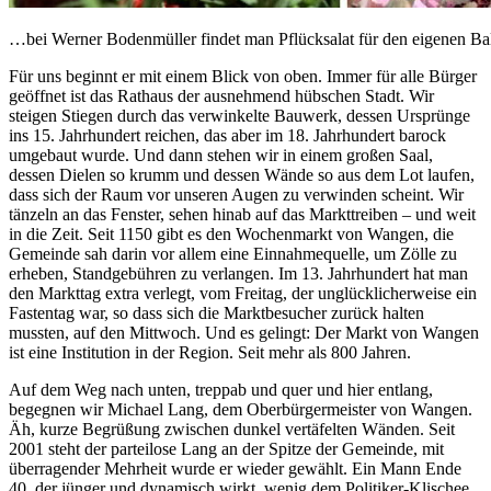
…bei Werner Bodenmüller findet man Pflücksalat für den eigenen Ba
Für uns beginnt er mit einem Blick von oben. Immer für alle Bürger
geöffnet ist das Rathaus der ausnehmend hübschen Stadt. Wir
steigen Stiegen durch das verwinkelte Bauwerk, dessen Ursprünge
ins 15. Jahrhundert reichen, das aber im 18. Jahrhundert barock
umgebaut wurde. Und dann stehen wir in einem großen Saal,
dessen Dielen so krumm und dessen Wände so aus dem Lot laufen,
dass sich der Raum vor unseren Augen zu verwinden scheint. Wir
tänzeln an das Fenster, sehen hinab auf das Markttreiben – und weit
in die Zeit. Seit 1150 gibt es den Wochenmarkt von Wangen, die
Gemeinde sah darin vor allem eine Einnahmequelle, um Zölle zu
erheben, Standgebühren zu verlangen. Im 13. Jahrhundert hat man
den Markttag extra verlegt, vom Freitag, der unglücklicherweise ein
Fastentag war, so dass sich die Marktbesucher zurück halten
mussten, auf den Mittwoch. Und es gelingt: Der Markt von Wangen
ist eine Institution in der Region. Seit mehr als 800 Jahren.
Auf dem Weg nach unten, treppab und quer und hier entlang,
begegnen wir Michael Lang, dem Oberbürgermeister von Wangen.
Äh, kurze Begrüßung zwischen dunkel vertäfelten Wänden. Seit
2001 steht der parteilose Lang an der Spitze der Gemeinde, mit
überragender Mehrheit wurde er wieder gewählt. Ein Mann Ende
40, der jünger und dynamisch wirkt, wenig dem Politiker-Klischee