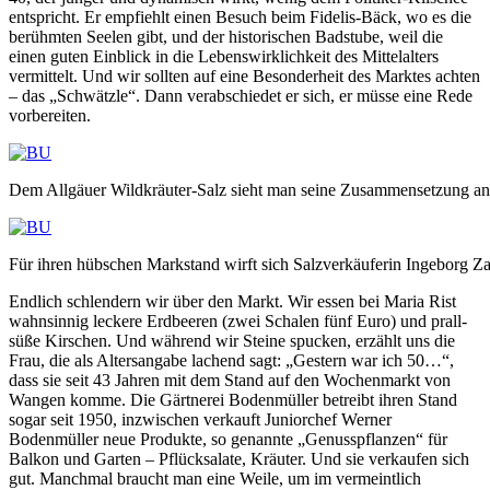
entspricht. Er empfiehlt einen Besuch beim Fidelis-Bäck, wo es die
berühmten Seelen gibt, und der historischen Badstube, weil die
einen guten Einblick in die Lebenswirklichkeit des Mittelalters
vermittelt. Und wir sollten auf eine Besonderheit des Marktes achten
– das „Schwätzle“. Dann verabschiedet er sich, er müsse eine Rede
vorbereiten.
Dem Allgäuer Wildkräuter-Salz sieht man seine Zusammensetzung an
Für ihren hübschen Markstand wirft sich Salzverkäuferin Ingeborg Za
Endlich schlendern wir über den Markt. Wir essen bei Maria Rist
wahnsinnig leckere Erdbeeren (zwei Schalen fünf Euro) und prall-
süße Kirschen. Und während wir Steine spucken, erzählt uns die
Frau, die als Altersangabe lachend sagt: „Gestern war ich 50…“,
dass sie seit 43 Jahren mit dem Stand auf den Wochenmarkt von
Wangen komme. Die Gärtnerei Bodenmüller betreibt ihren Stand
sogar seit 1950, inzwischen verkauft Juniorchef Werner
Bodenmüller neue Produkte, so genannte „Genusspflanzen“ für
Balkon und Garten – Pflücksalate, Kräuter. Und sie verkaufen sich
gut. Manchmal braucht man eine Weile, um im vermeintlich