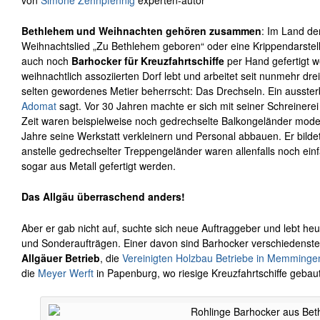
Bethlehem und Weihnachten gehören zusammen
: Im Land de
Weihnachtslied „Zu Bethlehem geboren“ oder eine Krippendarstel
auch noch
Barhocker für Kreuzfahrtschiffe
per Hand gefertigt w
weihnachtlich assoziierten Dorf lebt und arbeitet seit nunmehr dr
selten gewordenes Metier beherrscht: Das Drechseln. Ein ausster
Adomat
sagt. Vor 30 Jahren machte er sich mit seiner Schreinerei
Zeit waren beispielweise noch gedrechselte Balkongeländer moder
Jahre seine Werkstatt verkleinern und Personal abbauen. Er bilde
anstelle gedrechselter Treppengeländer waren allenfalls noch ein
sogar aus Metall gefertigt werden.
Das Allgäu überraschend anders!
Aber er gab nicht auf, suchte sich neue Auftraggeber und lebt heu
und Sonderaufträgen. Einer davon sind Barhocker verschiedenster
Allgäuer Betrieb
, die
Vereinigten Holzbau Betriebe in Memminge
die
Meyer Werft
in Papenburg, wo riesige Kreuzfahrtschiffe gebau