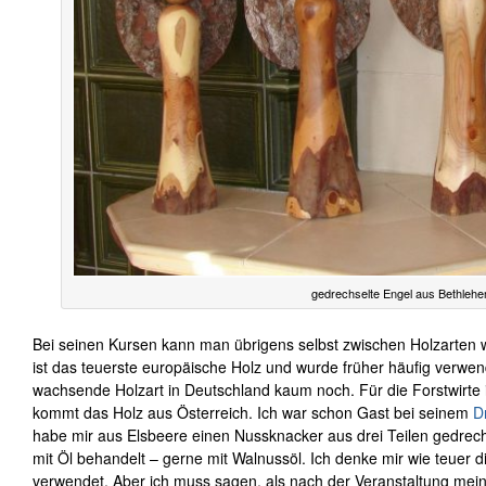
gedrechselte Engel aus Bethleh
Bei seinen Kursen kann man übrigens selbst zwischen Holzarten 
ist das teuerste europäische Holz und wurde früher häufig verwend
wachsende Holzart in Deutschland kaum noch. Für die Forstwirte i
kommt das Holz aus Österreich. Ich war schon Gast bei seinem
D
habe mir aus Elsbeere einen Nussknacker aus drei Teilen gedrech
mit Öl behandelt – gerne mit Walnussöl. Ich denke mir wie teuer 
verwendet. Aber ich muss sagen, als nach der Veranstaltung mein