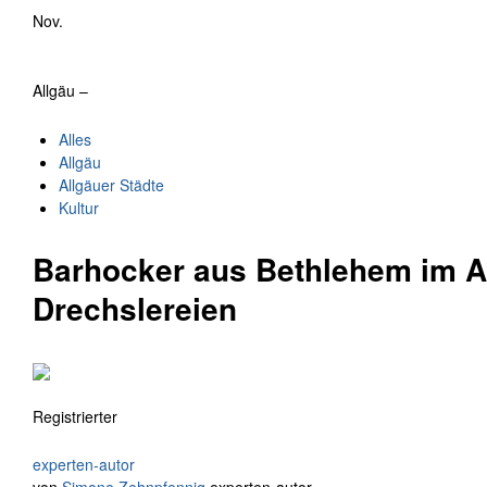
Nov.
Allgäu –
Alles
Allgäu
Allgäuer Städte
Kultur
Barhocker aus Bethlehem im A
Drechslereien
Registrierter
experten-autor
von
Simone Zehnpfennig
experten-autor