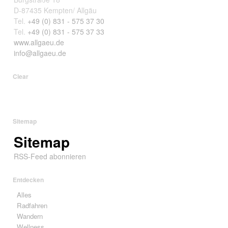
D-87435 Kempten/ Allgäu
Tel.
+49 (0) 831 - 575 37 30
Tel.
+49 (0) 831 - 575 37 33
www.allgaeu.de
info@allgaeu.de
Clear
Sitemap
Sitemap
RSS-Feed abonnieren
Entdecken
Alles
Radfahren
Wandern
Wellness