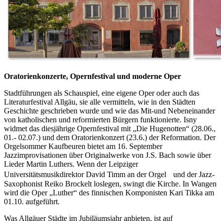
Oratorienkonzerte, Opernfestival und moderne Oper
Stadtführungen als Schauspiel, eine eigene Oper oder auch das
Literaturfestival Allgäu, sie alle vermitteln, wie in den Städten
Geschichte geschrieben wurde und wie das Mit-und Nebeneinander
von katholischen und reformierten Bürgern funktionierte. Isny
widmet das diesjährige Opernfestival mit „Die Hugenotten“ (28.06.,
01.- 02.07.) und dem Oratorienkonzert (23.6.) der Reformation. Der
Orgelsommer Kaufbeuren bietet am 16. September
Jazzimprovisationen über Originalwerke von J.S. Bach sowie über
Lieder Martin Luthers. Wenn der Leipziger
Universitätsmusikdirektor David Timm an der Orgel und der Jazz-
Saxophonist Reiko Brockelt loslegen, swingt die Kirche. In Wangen
wird die Oper „Luther“ des finnischen Komponisten Kari Tikka am
01.10. aufgeführt.
Was Allgäuer Städte im Jubiläumsjahr anbieten, ist auf