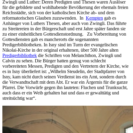
Zwingli und Luther: Deren Predigten und Thesen waren Auslöser
für die gebildete und wohlhabende Bevölkerung der ehemals freien
Reichsstädte, sich von der katholischen Kirche ab- und dem
reformatorischen Glauben zuzuwenden. In
Kempten
gab es
Anhänger von Luthers Thesen, aber auch von Zwingli. Das führte
zu Streitereien in der Bürgerschaft und erst Jahre später fanden sie
zu einer einheitlichen Gottesdienstordnung. Zu Vorbereitung von
Gottesdiensten gab es mancherorts die sogenannten
Predigerbibliotheken. In Isny sind im Turm der evangelischen
Nikolai-Kirche in der original erhaltenen, über 500 Jahre alten
Predigerbibliothek
die Schriften von Melanchthon, Zwingli und
Calvin zu sehen. Die Bürger hatten genug von schlecht
vorbereiteten Messen, Predigten und den Vertretern der Kirche, wie
es in Isny überliefert ist: „Wilhelm Steudelin, der Stadtpfarrer von
Isny, kam nicht durch seinen Verdienst ins ein Amt, sondern durch
die Verwandtschaft mit dem Abt. Er war ein Ärgernis für die ganze
Pfarrei. Die Vorwürfe gegen ihn lauteten: Fluchen und Trunksucht,
auch dass er ein Weib gehalten hat und dass er gewalttätig und
streitsüchtig war“.