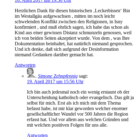
16. April 2017 um 19:50 Uhr
Herzlichen Dank für diesen historischen ‚Leckerbissen‘ Bin
im Westallgäu aufgewachsen , mitten im noch leicht
schwelenden Konflikt zwischen den Religionen, in Isny
konfirmiert , und muß ehrlich sagen, ich habe das schon als
Kind aus einer gewissen Distanz schmunzeln genossen, weil
ich von beiden Seiten akzeptiert wurde. Von dem , was Ihre
Dokumentation beinhaltet, hat natürlich niemand gesprochen.
Und ich denke, daß sich aufgrund der Desinformation
niemand Gedanken darüber gemacht hat.
Antworten
Simone Zehnpfennig
sagt:
19. April 2017 um 15:56 Uhr
Ich bin auch jedesmal noch ein wenig erstaunt ob der
Unterscheidung katholisch oder evangelisch. Das gilt ja
selbst für mich. Erst als ich mich mit dem Thema
befasst habe, ist mir klar geworden welcher enormer
gesellschaftlicher Wandel vor 500 Jahren die Region
erfasst hat. Und vor allem aus welchen Gründen und
mit welchen positiven Folgen für uns alle.
Antworten