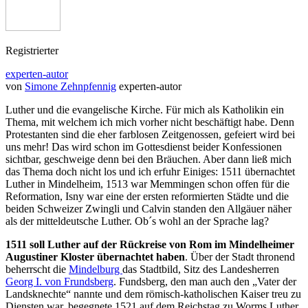
Registrierter
experten-autor
von
Simone Zehnpfennig
experten-autor
Luther und die evangelische Kirche. Für mich als Katholikin ein
Thema, mit welchem ich mich vorher nicht beschäftigt habe. Denn
Protestanten sind die eher farblosen Zeitgenossen, gefeiert wird bei
uns mehr! Das wird schon im Gottesdienst beider Konfessionen
sichtbar, geschweige denn bei den Bräuchen. Aber dann ließ mich
das Thema doch nicht los und ich erfuhr Einiges: 1511 übernachtet
Luther in Mindelheim, 1513 war Memmingen schon offen für die
Reformation, Isny war eine der ersten reformierten Städte und die
beiden Schweizer Zwingli und Calvin standen den Allgäuer näher
als der mitteldeutsche Luther. Ob´s wohl an der Sprache lag?
1511 soll Luther auf der Rückreise von Rom im Mindelheimer
Augustiner Kloster übernachtet haben
. Über der Stadt thronend
beherrscht die
Mindelburg
das Stadtbild, Sitz des Landesherren
Georg I. von Frundsberg
. Fundsberg, den man auch den „Vater der
Landsknechte“ nannte und dem römisch-katholischen Kaiser treu zu
Diensten war, begegnete 1521 auf dem Reichstag zu Worms Luther.