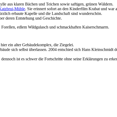
Idylle aus klaren Bächen und Teichen sowie saftigen, grünen Wäldern.
Katzbrui-Mühle
. Sie erinnert sofort an den Kinderfilm Krabat und war
kürzlich erbaute Kapelle und die Landschaft sind wunderschön.
über deren Entstehung und Geschichte.
en Forellen, edlem Wildgulasch und schmackhaften Kaiserschmarrn.
 hier ein alter Gebäudekomplex, die Ziegelei.
bäude sich selbst überlassen. 2004 entschied sich Hans Kleinschmidt d
t, dennoch ist es schwer die Fortschritte ohne seine Erklärungen zu erke