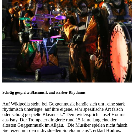
Schräg gespielte Blasmusik und starker Rhythmus
Auf Wikipedia steht, bei Guggenmusik handle sich um „eine stark
rhythmisch unterlegte, auf ihre eigene, sehr spezifische Art falsch
oder schräg gespielte Blasmusik.“ Dem widerspricht Josef Hodrus
aus Isny. Der Trompeter dirigierte rund 15 Jahre lang eine der
ältesten Guggenmusik im Allgäu. „Die Musiker spielen nicht falsch.
Sie reizen nur den individuellen Spielraum aus“, erklärt Hodrus.