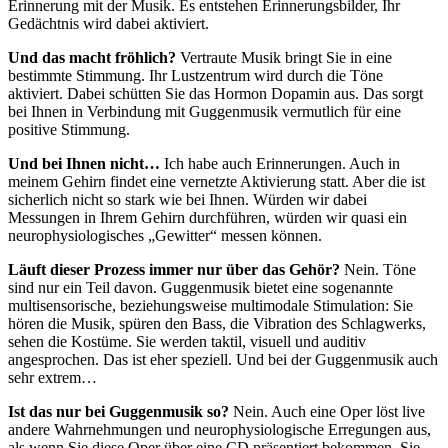
Erinnerung mit der Musik. Es entstehen Erinnerungsbilder, Ihr
Gedächtnis wird dabei aktiviert.
Und das macht fröhlich?
Vertraute Musik bringt Sie in eine
bestimmte Stimmung. Ihr Lustzentrum wird durch die Töne
aktiviert. Dabei schütten Sie das Hormon Dopamin aus. Das sorgt
bei Ihnen in Verbindung mit Guggenmusik vermutlich für eine
positive Stimmung.
Und bei Ihnen nicht…
Ich habe auch Erinnerungen. Auch in
meinem Gehirn findet eine vernetzte Aktivierung statt. Aber die ist
sicherlich nicht so stark wie bei Ihnen. Würden wir dabei
Messungen in Ihrem Gehirn durchführen, würden wir quasi ein
neurophysiologisches „Gewitter“ messen können.
Läuft dieser Prozess immer nur über das Gehör?
Nein. Töne
sind nur ein Teil davon. Guggenmusik bietet eine sogenannte
multisensorische, beziehungsweise multimodale Stimulation: Sie
hören die Musik, spüren den Bass, die Vibration des Schlagwerks,
sehen die Kostüme. Sie werden taktil, visuell und auditiv
angesprochen. Das ist eher speziell. Und bei der Guggenmusik auch
sehr extrem…
Ist das nur bei Guggenmusik so?
Nein. Auch eine Oper löst live
andere Wahrnehmungen und neurophysiologische Erregungen aus,
als wenn Sie diese Oper über eine CD präsentiert bekommen. Sie