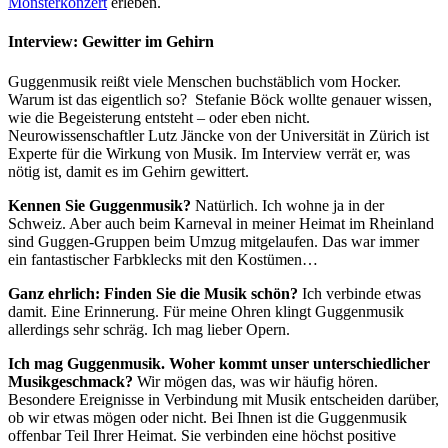
Monsterkonzert
erleben.
Interview: Gewitter im Gehirn
Guggenmusik reißt viele Menschen buchstäblich vom Hocker.
Warum ist das eigentlich so? Stefanie Böck wollte genauer wissen,
wie die Begeisterung entsteht – oder eben nicht.
Neurowissenschaftler Lutz Jäncke von der Universität in Zürich ist
Experte für die Wirkung von Musik. Im Interview verrät er, was
nötig ist, damit es im Gehirn gewittert.
Kennen Sie Guggenmusik?
Natürlich. Ich wohne ja in der
Schweiz. Aber auch beim Karneval in meiner Heimat im Rheinland
sind Guggen-Gruppen beim Umzug mitgelaufen. Das war immer
ein fantastischer Farbklecks mit den Kostümen…
Ganz ehrlich: Finden Sie die Musik schön?
Ich verbinde etwas
damit. Eine Erinnerung. Für meine Ohren klingt Guggenmusik
allerdings sehr schräg. Ich mag lieber Opern.
Ich mag Guggenmusik. Woher kommt unser unterschiedlicher
Musikgeschmack?
Wir mögen das, was wir häufig hören.
Besondere Ereignisse in Verbindung mit Musik entscheiden darüber,
ob wir etwas mögen oder nicht. Bei Ihnen ist die Guggenmusik
offenbar Teil Ihrer Heimat. Sie verbinden eine höchst positive