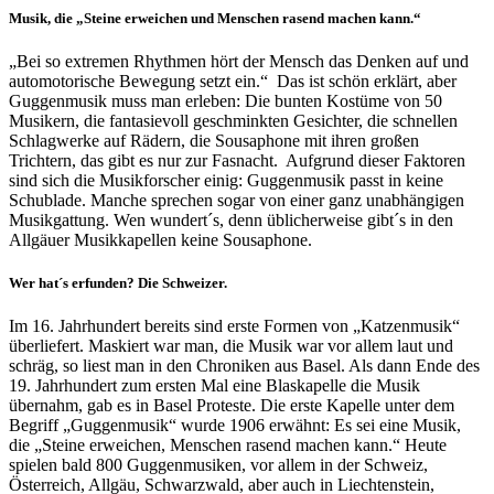
Musik, die „Steine erweichen und Menschen rasend machen kann.“
„Bei so extremen Rhythmen hört der Mensch das Denken auf und
automotorische Bewegung setzt ein.“ Das ist schön erklärt, aber
Guggenmusik muss man erleben: Die bunten Kostüme von 50
Musikern, die fantasievoll geschminkten Gesichter, die schnellen
Schlagwerke auf Rädern, die Sousaphone mit ihren großen
Trichtern, das gibt es nur zur Fasnacht. Aufgrund dieser Faktoren
sind sich die Musikforscher einig: Guggenmusik passt in keine
Schublade. Manche sprechen sogar von einer ganz unabhängigen
Musikgattung. Wen wundert´s, denn üblicherweise gibt´s in den
Allgäuer Musikkapellen keine Sousaphone.
Wer hat´s erfunden? Die Schweizer.
Im 16. Jahrhundert bereits sind erste Formen von „Katzenmusik“
überliefert. Maskiert war man, die Musik war vor allem laut und
schräg, so liest man in den Chroniken aus Basel. Als dann Ende des
19. Jahrhundert zum ersten Mal eine Blaskapelle die Musik
übernahm, gab es in Basel Proteste. Die erste Kapelle unter dem
Begriff „Guggenmusik“ wurde 1906 erwähnt: Es sei eine Musik,
die „Steine erweichen, Menschen rasend machen kann.“ Heute
spielen bald 800 Guggenmusiken, vor allem in der Schweiz,
Österreich, Allgäu, Schwarzwald, aber auch in Liechtenstein,