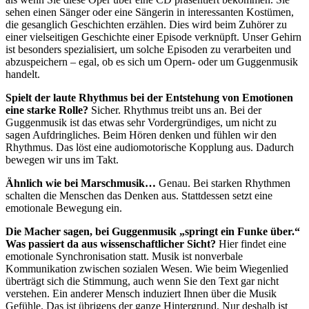
sehen einen Sänger oder eine Sängerin in interessanten Kostümen,
die gesanglich Geschichten erzählen. Dies wird beim Zuhörer zu
einer vielseitigen Geschichte einer Episode verknüpft. Unser Gehirn
ist besonders spezialisiert, um solche Episoden zu verarbeiten und
abzuspeichern – egal, ob es sich um Opern- oder um Guggenmusik
handelt.
Spielt der laute Rhythmus bei der Entstehung von Emotionen
eine starke Rolle?
Sicher. Rhythmus treibt uns an. Bei der
Guggenmusik ist das etwas sehr Vordergründiges, um nicht zu
sagen Aufdringliches. Beim Hören denken und fühlen wir den
Rhythmus. Das löst eine audiomotorische Kopplung aus. Dadurch
bewegen wir uns im Takt.
Ähnlich wie bei Marschmusik…
Genau. Bei starken Rhythmen
schalten die Menschen das Denken aus. Stattdessen setzt eine
emotionale Bewegung ein.
Die Macher sagen, bei Guggenmusik „springt ein Funke über.“
Was passiert da aus wissenschaftlicher Sicht?
Hier findet eine
emotionale Synchronisation statt. Musik ist nonverbale
Kommunikation zwischen sozialen Wesen. Wie beim Wiegenlied
überträgt sich die Stimmung, auch wenn Sie den Text gar nicht
verstehen. Ein anderer Mensch induziert Ihnen über die Musik
Gefühle. Das ist übrigens der ganze Hintergrund. Nur deshalb ist