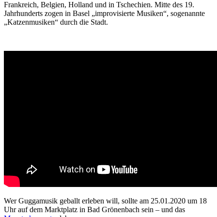
Frankreich, Belgien, Holland und in Tschechien. Mitte des 19.
Jahrhunderts zogen in Basel „improvisierte Musiken“, sogenannte
„Katzenmusiken“ durch die Stadt.
Wer Guggamusik geballt erleben will, sollte am 25.01.2020 um 18
Uhr auf dem Marktplatz in Bad Grönenbach sein – und das