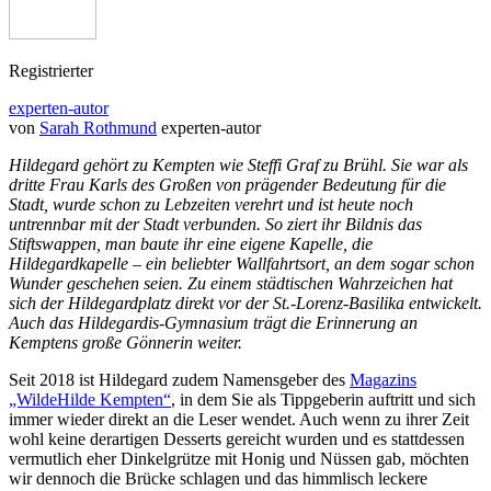
Registrierter
experten-autor
von
Sarah Rothmund
experten-autor
Hildegard gehört zu Kempten wie Steffi Graf zu Brühl. Sie war als
dritte Frau Karls des Großen von prägender Bedeutung für die
Stadt, wurde schon zu Lebzeiten verehrt und ist heute noch
untrennbar mit der Stadt verbunden. So ziert ihr Bildnis das
Stiftswappen, man baute ihr eine eigene Kapelle, die
Hildegardkapelle – ein beliebter Wallfahrtsort, an dem sogar schon
Wunder geschehen seien. Zu einem städtischen Wahrzeichen hat
sich der Hildegardplatz direkt vor der St.-Lorenz-Basilika entwickelt.
Auch das Hildegardis-Gymnasium trägt die Erinnerung an
Kemptens große Gönnerin weiter.
Seit 2018 ist Hildegard zudem Namensgeber des
Magazins
„WildeHilde Kempten“
, in dem Sie als Tippgeberin auftritt und sich
immer wieder direkt an die Leser wendet. Auch wenn zu ihrer Zeit
wohl keine derartigen Desserts gereicht wurden und es stattdessen
vermutlich eher Dinkelgrütze mit Honig und Nüssen gab, möchten
wir dennoch die Brücke schlagen und das himmlisch leckere