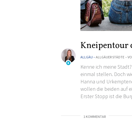
Kneipentour
ALLGÄU –
ALLGÄUER STÄDTE
– V
Kenne ich meine Stadt?
einmal stellen. Doch w
Hanna und Urkemptener
wollen die beiden auf 
Erster Stopp ist die Bu
1 KOMMENTAR