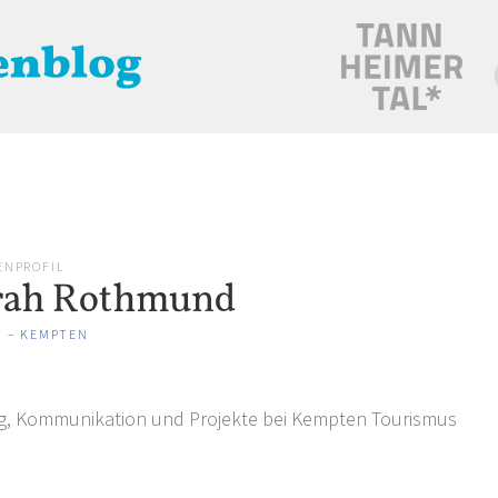
ALLES
RADFAHREN
WANDERN
WELLNESS
KULTUR
WINTER
ENPROFIL
rah Rothmund
U – KEMPTEN
ng, Kommunikation und Projekte bei Kempten Tourismus