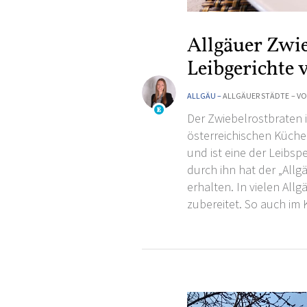
Allgäuer Zwie
Leibgerichte
ALLGÄU –
ALLGÄUER STÄDTE
– V
Der Zwiebelrostbraten i
österreichischen Küche
und ist eine der Leibsp
durch ihn hat der „All
erhalten. In vielen All
zubereitet. So auch i