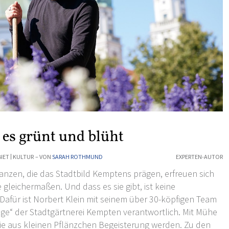
 es grünt und blüht
IET
KULTUR
– VON
SARAH ROTHMUND
EXPERTEN-AUTOR
nzen, die das Stadtbild Kemptens prägen, erfreuen sich
gleichermaßen. Und dass es sie gibt, ist keine
 Dafür ist Norbert Klein mit seinem über 30-köpfigen Team
ege“ der Stadtgärtnerei Kempten verantwortlich. Mit Mühe
 sie aus kleinen Pflänzchen Begeisterung werden. Zu den