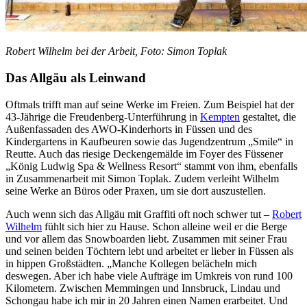
Robert Wilhelm bei der Arbeit, Foto: Simon Toplak
Das Allgäu als Leinwand
Oftmals trifft man auf seine Werke im Freien. Zum Beispiel hat der
43-Jährige die Freudenberg-Unterführung in
Kempten
gestaltet, die
Außenfassaden des AWO-Kinderhorts in Füssen und des
Kindergartens in Kaufbeuren sowie das Jugendzentrum „Smile“ in
Reutte. Auch das riesige Deckengemälde im Foyer des Füssener
„König Ludwig Spa & Wellness Resort“ stammt von ihm, ebenfalls
in Zusammenarbeit mit Simon Toplak. Zudem verleiht Wilhelm
seine Werke an Büros oder Praxen, um sie dort auszustellen.
Auch wenn sich das Allgäu mit Graffiti oft noch schwer tut –
Robert
Wilhelm
fühlt sich hier zu Hause. Schon alleine weil er die Berge
und vor allem das Snowboarden liebt. Zusammen mit seiner Frau
und seinen beiden Töchtern lebt und arbeitet er lieber in Füssen als
in hippen Großstädten. „Manche Kollegen belächeln mich
deswegen. Aber ich habe viele Aufträge im Umkreis von rund 100
Kilometern. Zwischen Memmingen und Innsbruck, Lindau und
Schongau habe ich mir in 20 Jahren einen Namen erarbeitet. Und