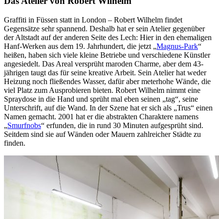
Das Atelier von Robert Wilhelm
Graffiti in Füssen statt in London – Robert Wilhelm findet
Gegensätze sehr spannend. Deshalb hat er sein Atelier gegenüber
der Altstadt auf der anderen Seite des Lech: Hier in den ehemaligen
Hanf-Werken aus dem 19. Jahrhundert, die jetzt „
Magnus-Park
“
heißen, haben sich viele kleine Betriebe und verschiedene Künstler
angesiedelt. Das Areal versprüht maroden Charme, aber dem 43-
jährigen taugt das für seine kreative Arbeit. Sein Atelier hat weder
Heizung noch fließendes Wasser, dafür aber meterhohe Wände, die
viel Platz zum Ausprobieren bieten. Robert Wilhelm nimmt eine
Spraydose in die Hand und sprüht mal eben seinen „tag“, seine
Unterschrift, auf die Wand. In der Szene hat er sich als „Trus“ einen
Namen gemacht. 2001 hat er die abstrakten Charaktere namens
„
Smurfnobs
“ erfunden, die in rund 30 Minuten aufgesprüht sind.
Seitdem sind sie auf Wänden oder Mauern zahlreicher Städte zu
finden.