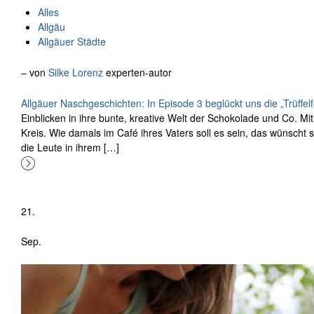
Alles
Allgäu
Allgäuer Städte
– von
Silke Lorenz
experten-autor
Allgäuer Naschgeschichten: In Episode 3 beglückt uns die „
Trüffel
Einblicken in ihre bunte, kreative Welt der Schokolade und Co. Mi
Kreis. Wie damals im Café ihres Vaters soll es sein, das wünscht si
die Leute in ihrem […]
21.
Sep.