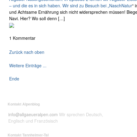
– und die es in sich haben. Wir sind zu Besuch bei „
NaschNatur
“ 
und Achtsame Ernährung sich nicht widersprechen müssen! Biegen 
Navi. Hier? Wo soll denn […]
1 Kommentar
Zurück nach oben
Weitere Einträge ...
Ende
Kontakt Alpenblog
info@allgaeueralpen.com
Wir sprechen Deutsch,
Englisch und Französisch
Kontakt Tannheimer-Tal