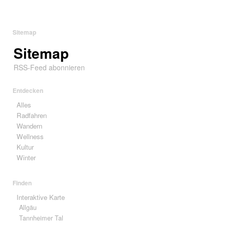
Sitemap
Sitemap
RSS-Feed abonnieren
Entdecken
Alles
Radfahren
Wandern
Wellness
Kultur
Winter
Finden
Interaktive Karte
Allgäu
Tannheimer Tal