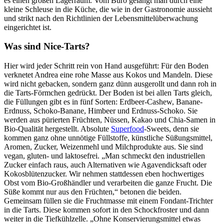
es einen großen Lagerraum. Vom Büro gelangt man durch eine
kleine Schleuse in die Küche, die wie in der Gastronomie aussieht
und strikt nach den Richtlinien der Lebensmittelüberwachung
eingerichtet ist.
Was sind Nice-Tarts?
Hier wird jeder Schritt rein von Hand ausgeführt: Für den Boden
verknetet Andrea eine rohe Masse aus Kokos und Mandeln. Diese
wird nicht gebacken, sondern ganz dünn ausgerollt und dann roh in
die Tarts-Förmchen gedrückt. Der Boden ist bei allen Tarts gleich,
die Füllungen gibt es in fünf Sorten: Erdbeer-Cashew, Banane-
Erdnuss, Schoko-Banane, Himbeer und Erdnuss-Schoko. Sie
werden aus pürierten Früchten, Nüssen, Kakao und Chia-Samen in
Bio-Qualität hergestellt. Absolute
Superfood
-Sweets, denn sie
kommen ganz ohne unnötige Füllstoffe, künstliche Süßungsmittel,
Aromen, Zucker, Weizenmehl und Milchprodukte aus. Sie sind
vegan, gluten- und laktosefrei. „Man schmeckt den industriellen
Zucker einfach raus, auch Alternativen wie Agavendicksaft oder
Kokosblütenzucker. Wir nehmen stattdessen eben hochwertiges
Obst vom Bio-Großhändler und verarbeiten die ganze Frucht. Die
Süße kommt nur aus den Früchten,“ betonen die beiden.
Gemeinsam füllen sie die Fruchtmasse mit einem Fondant-Trichter
in die Tarts. Diese kommen sofort in den Schockfroster und dann
weiter in die Tiefkühlzelle. „Ohne Konservierungsmittel etwas