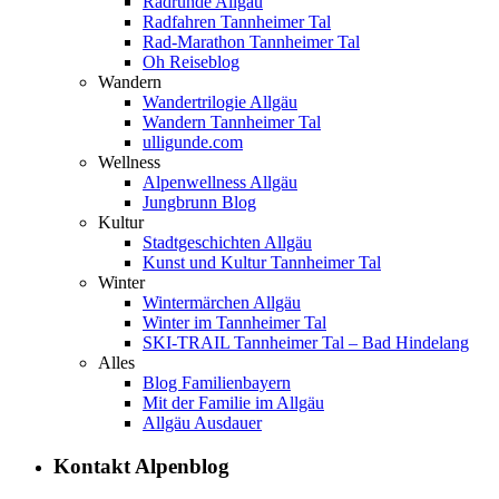
Radrunde Allgäu
Radfahren Tannheimer Tal
Rad-Marathon Tannheimer Tal
Oh Reiseblog
Wandern
Wandertrilogie Allgäu
Wandern Tannheimer Tal
ulligunde.com
Wellness
Alpenwellness Allgäu
Jungbrunn Blog
Kultur
Stadtgeschichten Allgäu
Kunst und Kultur Tannheimer Tal
Winter
Wintermärchen Allgäu
Winter im Tannheimer Tal
SKI-TRAIL Tannheimer Tal – Bad Hindelang
Alles
Blog Familienbayern
Mit der Familie im Allgäu
Allgäu Ausdauer
Kontakt Alpenblog