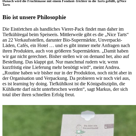
Danach wird die Fruchtmasse mit einem Fondant-Trichter in die Tarts gefüllt, @Nice
Tarts
Bio ist unsere Philosophie
Die Eistörtchen als handliches Vierer-Pack findet man daher im
Tiefkühlregal beim Speiseeis. Mittlerweile gibt es die „Nice Tarts“
an 22 Verkaufsstellen, darunter Bio-Supermärkte, Unverpackt-
Läden, Cafés, ein Hotel … und es gibt immer mehr Anfragen nach
ihren Produkten, auch von größeren Supermärkten. „Damit haben
wir gar nicht gerechnet. Bisher stellen wir on demand her, also auf
Bestellung. Das klappt gut. Nur manchmal rudern wir, wenn
kurzfristig eine Lieferung mehr benötigt wird“, meint Andrea.
„Routine haben wir bisher nur in der Produktion, noch nicht aber in
der Organisation und Verpackung. Da probieren wir noch viel aus,
es ist learning by doing. Tiefkühlkost ist die Königsdisziplin, die
Kühlkette darf nicht unterbrochen werden“, sagt Markus, der sich
total über ihren schnellen Erfolg freut.