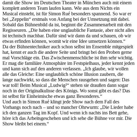
damit die Show im Deutschen Theater in München auch mit einem
komplett anderen Team laufen kann. Wie aus dem Nichts ein
Musical einsteht, ist für Simon Rué besonders spannend. So war er
bei „Zeppelin“ erstmals von Anfang bei der Umsetzung mit dabei.
Sobald das Bühnenbild da ist, beginnt die Zusammenarbeit mit den
Regisseuren. „Die haben eine unglaubliche Fantasie, aber nicht alles
ist technisch machbar. Dafür sind wir dann da und schauen, ob wir
etwas erfinden können, womit wir eine Idee umsetzen können.“
Da der Bühnentechniker auch schon selbst im Ensemble mitgespielt
hat, kennt er auch die andere Seite und bringt bei den Proben gerne
mal Vorschläge ein. Das Zwischenmenschliche ist ihm sehr wichtig.
Er mag die familiäre Atmosphäre im Festspielhaus, jeder kennt jeden
und kann sich auf den anderen verlassen. „Ich glaube, wir wollen
alle das Gleiche: Eine unglaublich schöne Illusion zaubern, die
lange nachwirkt, so dass die Menschen rausgehen und sagen: Das
war toll! Beim Musical „Ludwig²“ stehen sie draußen dann sogar
noch in der Originalkulisse des Königs. Wo sonst gibt es das? Das
ist selbst für Einheimische etwas ganz Besonderes.“
Und auch in Simon Rué klingt jede Show nach dem Fall des
Vorhangs noch nach – und so mancher Ohrwurm: „Die Lieder habe
ich den ganzen Tag im Kopf. Und wenn ich nachts ins Bett gehe,
höre ich das Arbeitsgeschehen und ich sehe die Bühne vor mir. Die
Show bleibt bei einem.“