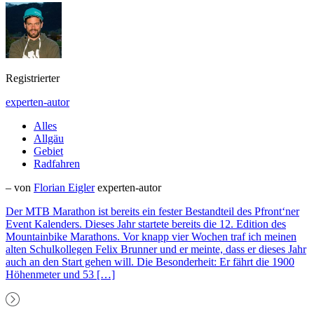
Registrierter
experten-autor
Alles
Allgäu
Gebiet
Radfahren
– von
Florian Eigler
experten-autor
Der MTB Marathon ist bereits ein fester Bestandteil des Pfront‘ner
Event Kalenders. Dieses Jahr startete bereits die 12. Edition des
Mountainbike Marathons. Vor knapp vier Wochen traf ich meinen
alten Schulkollegen Felix Brunner und er meinte, dass er dieses Jahr
auch an den Start gehen will. Die Besonderheit: Er fährt die 1900
Höhenmeter und 53 […]