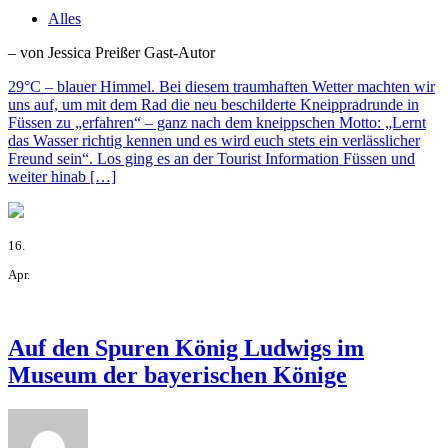
Alles
– von
Jessica Preißer
Gast-Autor
29°C – blauer Himmel. Bei diesem traumhaften Wetter machten wir
uns auf, um mit dem Rad die neu beschilderte Kneippradrunde in
Füssen zu „erfahren“ – ganz nach dem kneippschen Motto: „Lernt
das Wasser richtig kennen und es wird euch stets ein verlässlicher
Freund sein“. Los ging es an der Tourist Information Füssen und
weiter hinab […]
16.
Apr.
Auf den Spuren König Ludwigs im
Museum der bayerischen Könige