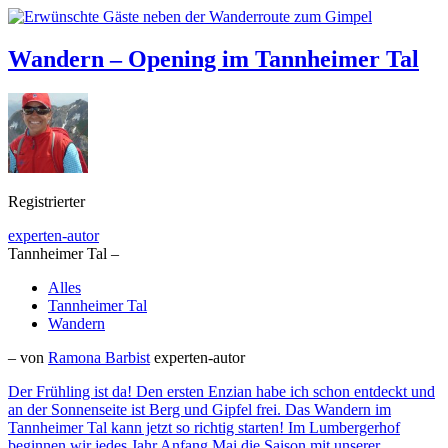
Wandern – Opening im Tannheimer Tal
Registrierter
experten-autor
Tannheimer Tal –
Alles
Tannheimer Tal
Wandern
– von
Ramona Barbist
experten-autor
Der Frühling ist da! Den ersten Enzian habe ich schon entdeckt und
an der Sonnenseite ist Berg und Gipfel frei. Das Wandern im
Tannheimer Tal kann jetzt so richtig starten! Im Lumbergerhof
beginnen wir jedes Jahr Anfang Mai die Saison mit unserer