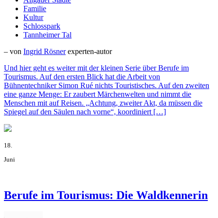
Familie
Kultur
Schlosspark
Tannheimer Tal
– von
Ingrid Rösner
experten-autor
Und hier geht es weiter mit der kleinen Serie über Berufe im
Tourismus. Auf den ersten Blick hat die Arbeit von
Bühnentechniker Simon Rué nichts Touristisches. Auf den zweiten
eine ganze Menge: Er zaubert Märchenwelten und nimmt die
Menschen mit auf Reisen. „Achtung, zweiter Akt, da müssen die
Spiegel auf den Säulen nach vorne“, koordiniert […]
18.
Juni
Berufe im Tourismus: Die Waldkennerin