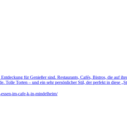
 Entdeckung für Genießer sind. Restaurants, Cafés, Bistros, die auf ih
Tolle Torten – und ein sehr persönlicher Stil, der perfekt in diese „S
-essen-im-cafe-k-in-mindelheim/