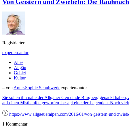
Von Geistern und Zwiebeln: Die Rauhnäch
Registrierter
experten-autor
Alles
Allgäu
Gebiet
Kultur
– von
Anne-Sophie Schuhwerk
experten-autor
Sie sollen ihn nahe der Allgäuer Gemeinde Burgberg gepackt haben, al
auf einen Misthaufen geworfen, besagt eine der Legenden. Noch viel
https://www.allgaeueralpen.com/2016/01/von-geistern-und-zwiebe
1 Kommentar