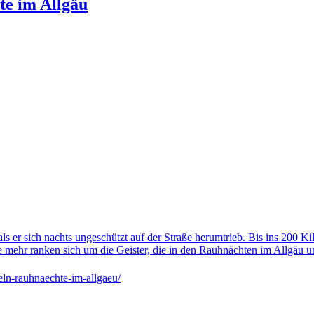
te im Allgäu
s er sich nachts ungeschützt auf der Straße herumtrieb. Bis ins 200 Ki
e mehr ranken sich um die Geister, die in den Rauhnächten im Allgäu
ln-rauhnaechte-im-allgaeu/